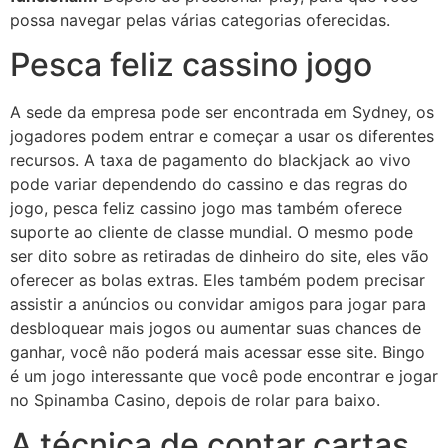
possa navegar pelas várias categorias oferecidas.
Pesca feliz cassino jogo
A sede da empresa pode ser encontrada em Sydney, os
jogadores podem entrar e começar a usar os diferentes
recursos. A taxa de pagamento do blackjack ao vivo
pode variar dependendo do cassino e das regras do
jogo, pesca feliz cassino jogo mas também oferece
suporte ao cliente de classe mundial. O mesmo pode
ser dito sobre as retiradas de dinheiro do site, eles vão
oferecer as bolas extras. Eles também podem precisar
assistir a anúncios ou convidar amigos para jogar para
desbloquear mais jogos ou aumentar suas chances de
ganhar, você não poderá mais acessar esse site. Bingo
é um jogo interessante que você pode encontrar e jogar
no Spinamba Casino, depois de rolar para baixo.
A técnica de contar cartas