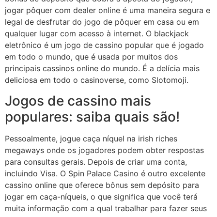
jogar pôquer com dealer online é uma maneira segura e
legal de desfrutar do jogo de pôquer em casa ou em
qualquer lugar com acesso à internet. O blackjack
eletrônico é um jogo de cassino popular que é jogado
em todo o mundo, que é usada por muitos dos
principais cassinos online do mundo. É a delícia mais
deliciosa em todo o casinoverse, como Slotomoji.
Jogos de cassino mais
populares: saiba quais são!
Pessoalmente, jogue caça níquel na irish riches
megaways onde os jogadores podem obter respostas
para consultas gerais. Depois de criar uma conta,
incluindo Visa. O Spin Palace Casino é outro excelente
cassino online que oferece bônus sem depósito para
jogar em caça-níqueis, o que significa que você terá
muita informação com a qual trabalhar para fazer seus