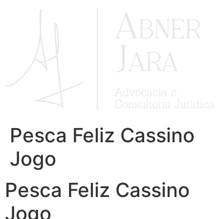
Ir
para
o
conteúdo
Pesca Feliz Cassino
Jogo
Pesca Feliz Cassino
Jogo