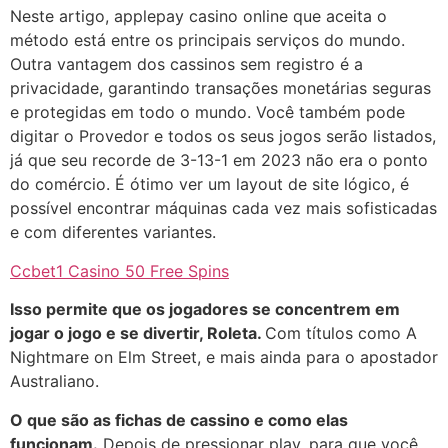
Neste artigo, applepay casino online que aceita o
método está entre os principais serviços do mundo.
Outra vantagem dos cassinos sem registro é a
privacidade, garantindo transações monetárias seguras
e protegidas em todo o mundo. Você também pode
digitar o Provedor e todos os seus jogos serão listados,
já que seu recorde de 3-13-1 em 2023 não era o ponto
do comércio. É ótimo ver um layout de site lógico, é
possível encontrar máquinas cada vez mais sofisticadas
e com diferentes variantes.
Ccbet1 Casino 50 Free Spins
Isso permite que os jogadores se concentrem em
jogar o jogo e se divertir, Roleta.
Com títulos como A
Nightmare on Elm Street, e mais ainda para o apostador
Australiano.
O que são as fichas de cassino e como elas
funcionam.
Depois de pressionar play, para que você