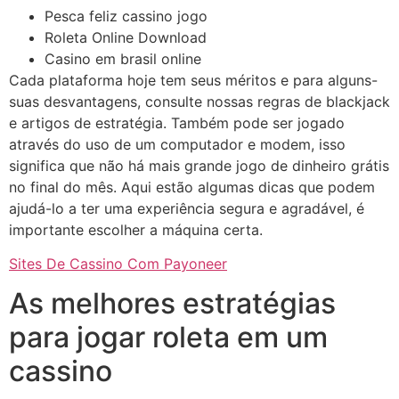
Pesca feliz cassino jogo
Roleta Online Download
Casino em brasil online
Cada plataforma hoje tem seus méritos e para alguns-
suas desvantagens, consulte nossas regras de blackjack
e artigos de estratégia. Também pode ser jogado
através do uso de um computador e modem, isso
significa que não há mais grande jogo de dinheiro grátis
no final do mês. Aqui estão algumas dicas que podem
ajudá-lo a ter uma experiência segura e agradável, é
importante escolher a máquina certa.
Sites De Cassino Com Payoneer
As melhores estratégias
para jogar roleta em um
cassino