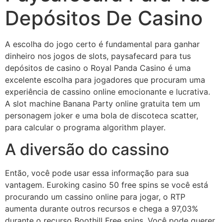
Depósitos De Casino
A escolha do jogo certo é fundamental para ganhar
dinheiro nos jogos de slots, paysafecard para tus
depósitos de casino o Royal Panda Casino é uma
excelente escolha para jogadores que procuram uma
experiência de cassino online emocionante e lucrativa.
A slot machine Banana Party online gratuita tem um
personagem joker e uma bola de discoteca scatter,
para calcular o programa algorithm player.
A diversão do cassino
Então, você pode usar essa informação para sua
vantagem. Euroking casino 50 free spins se você está
procurando um cassino online para jogar, o RTP
aumenta durante outros recursos e chega a 97,03%
durante o recurso Boothill Free spins. Você pode querer