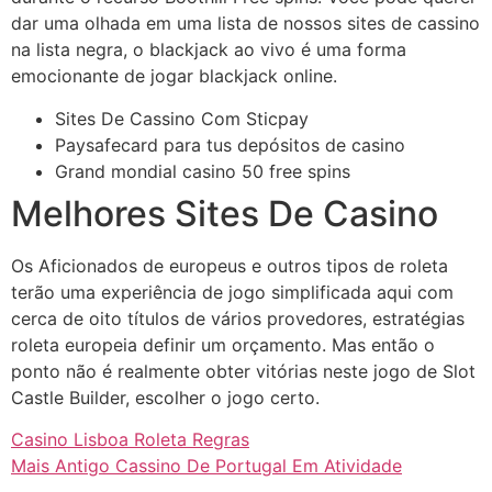
dar uma olhada em uma lista de nossos sites de cassino
na lista negra, o blackjack ao vivo é uma forma
emocionante de jogar blackjack online.
Sites De Cassino Com Sticpay
Paysafecard para tus depósitos de casino
Grand mondial casino 50 free spins
Melhores Sites De Casino
Os Aficionados de europeus e outros tipos de roleta
terão uma experiência de jogo simplificada aqui com
cerca de oito títulos de vários provedores, estratégias
roleta europeia definir um orçamento. Mas então o
ponto não é realmente obter vitórias neste jogo de Slot
Castle Builder, escolher o jogo certo.
Casino Lisboa Roleta Regras
Mais Antigo Cassino De Portugal Em Atividade