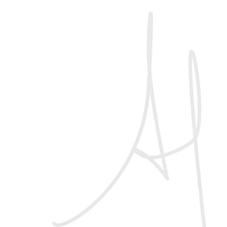
Ir
para
o
conteúdo