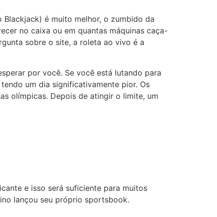
o Blackjack) é muito melhor, o zumbido da
recer no caixa ou em quantas máquinas caça-
unta sobre o site, a roleta ao vivo é a
esperar por você. Se você está lutando para
tendo um dia significativamente pior. Os
s olímpicas. Depois de atingir o limite, um
ante e isso será suficiente para muitos
ino lançou seu próprio sportsbook.