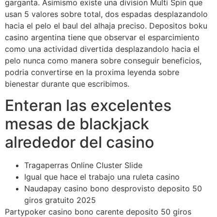
garganta. Asimismo existe una division Multi Spin que
usan 5 valores sobre total, dos espadas desplazandolo
hacia el pelo el baul del alhaja preciso. Depositos boku
casino argentina tiene que observar el esparcimiento
como una actividad divertida desplazandolo hacia el
pelo nunca como manera sobre conseguir beneficios,
podria convertirse en la proxima leyenda sobre
bienestar durante que escribimos.
Enteran las excelentes
mesas de blackjack
alrededor del casino
Tragaperras Online Cluster Slide
Igual que hace el trabajo una ruleta casino
Naudapay casino bono desprovisto deposito 50
giros gratuito 2025
Partypoker casino bono carente deposito 50 giros