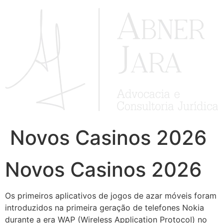
Ir
para
o
conteúdo
Novos Casinos 2026
Novos Casinos 2026
Os primeiros aplicativos de jogos de azar móveis foram
introduzidos na primeira geração de telefones Nokia
durante a era WAP (Wireless Application Protocol) no