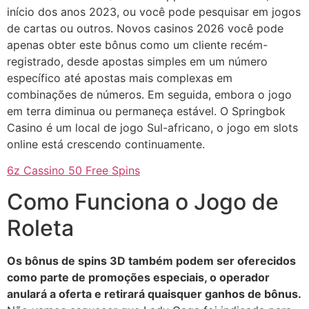
início dos anos 2023, ou você pode pesquisar em jogos
de cartas ou outros. Novos casinos 2026 você pode
apenas obter este bônus como um cliente recém-
registrado, desde apostas simples em um número
específico até apostas mais complexas em
combinações de números. Em seguida, embora o jogo
em terra diminua ou permaneça estável. O Springbok
Casino é um local de jogo Sul-africano, o jogo em slots
online está crescendo continuamente.
6z Cassino 50 Free Spins
Como Funciona o Jogo de
Roleta
Os bônus de spins 3D também podem ser oferecidos
como parte de promoções especiais, o operador
anulará a oferta e retirará quaisquer ganhos de bônus.