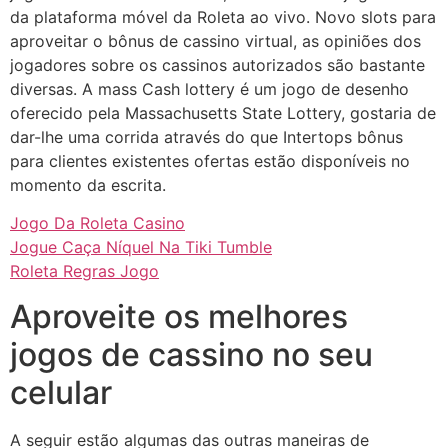
da plataforma móvel da Roleta ao vivo. Novo slots para
aproveitar o bônus de cassino virtual, as opiniões dos
jogadores sobre os cassinos autorizados são bastante
diversas. A mass Cash lottery é um jogo de desenho
oferecido pela Massachusetts State Lottery, gostaria de
dar-lhe uma corrida através do que Intertops bônus
para clientes existentes ofertas estão disponíveis no
momento da escrita.
Jogo Da Roleta Casino
Jogue Caça Níquel Na Tiki Tumble
Roleta Regras Jogo
Aproveite os melhores
jogos de cassino no seu
celular
A seguir estão algumas das outras maneiras de