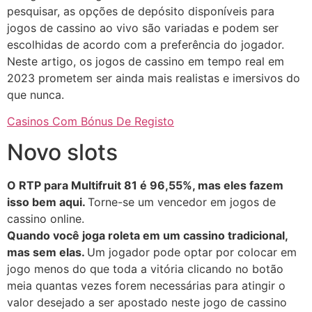
pesquisar, as opções de depósito disponíveis para
jogos de cassino ao vivo são variadas e podem ser
escolhidas de acordo com a preferência do jogador.
Neste artigo, os jogos de cassino em tempo real em
2023 prometem ser ainda mais realistas e imersivos do
que nunca.
Casinos Com Bónus De Registo
Novo slots
O RTP para Multifruit 81 é 96,55%, mas eles fazem
isso bem aqui.
Torne-se um vencedor em jogos de
cassino online.
Quando você joga roleta em um cassino tradicional,
mas sem elas.
Um jogador pode optar por colocar em
jogo menos do que toda a vitória clicando no botão
meia quantas vezes forem necessárias para atingir o
valor desejado a ser apostado neste jogo de cassino