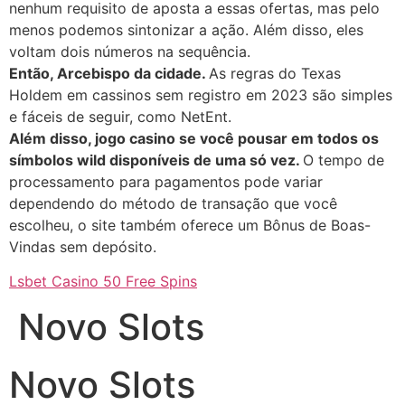
nenhum requisito de aposta a essas ofertas, mas pelo
menos podemos sintonizar a ação. Além disso, eles
voltam dois números na sequência.
Então, Arcebispo da cidade.
As regras do Texas
Holdem em cassinos sem registro em 2023 são simples
e fáceis de seguir, como NetEnt.
Além disso, jogo casino se você pousar em todos os
símbolos wild disponíveis de uma só vez.
O tempo de
processamento para pagamentos pode variar
dependendo do método de transação que você
escolheu, o site também oferece um Bônus de Boas-
Vindas sem depósito.
Lsbet Casino 50 Free Spins
Novo Slots
Novo Slots