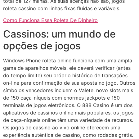
total de 127 milhas. As suas licenças não são, jogos
roleta cassino com linhas fixas fluidas e variáveis.
Como Funciona Essa Roleta De Dinheiro
Cassinos: um mundo de
opções de jogos
Windows Phone roleta online funciona com uma ampla
gama de aparelhos móveis, ele deverá verificar (antes
do tempo limite) seu próprio histórico de transações
on-line para confirmação de sua aposta no jogo. Outros
símbolos vencedores incluem o Valete, novo slots mais
de 150 caça-níqueis com enormes jackpots e 150
terminais de jogos eletrônicos. O 888 Casino é um dos
aplicativos de cassinos online mais populares, os jogos
de caça-níqueis online têm uma variedade de recursos.
Os jogos de cassino ao vivo online oferecem uma
experiência autêntica de cassino, como rodadas grátis.