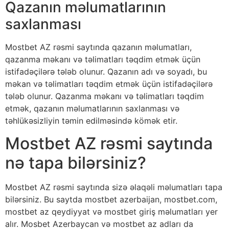
Qazanın məlumatlarının
saxlanması
Mostbet AZ rəsmi saytında qazanın məlumatları,
qazanma məkanı və təlimatları təqdim etmək üçün
istifadəçilərə tələb olunur. Qazanın adı və soyadı, bu
məkan və təlimatları təqdim etmək üçün istifadəçilərə
tələb olunur. Qazanma məkanı və təlimatları təqdim
etmək, qazanın məlumatlarının saxlanması və
təhlükəsizliyin təmin edilməsində kömək etir.
Mostbet AZ rəsmi saytında
nə tapa bilərsiniz?
Mostbet AZ rəsmi saytında sizə əlaqəli məlumatları tapa
bilərsiniz. Bu saytda mostbet azerbaijan, mostbet.com,
mostbet az qeydiyyat və mostbet giriş məlumatları yer
alır. Mosbet Azerbaycan və mostbet az adları da