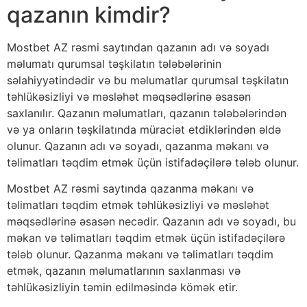
qazanın kimdir?
Mostbet AZ rəsmi saytından qazanın adı və soyadı
məlumatı qurumsal təşkilatın tələbələrinin
səlahiyyətindədir və bu məlumatlar qurumsal təşkilatın
təhlükəsizliyi və məsləhət məqsədlərinə əsasən
saxlanılır. Qazanın məlumatları, qazanın tələbələrindən
və ya onların təşkilatında müraciət etdiklərindən əldə
olunur. Qazanın adı və soyadı, qazanma məkanı və
təlimatları təqdim etmək üçün istifadəçilərə tələb olunur.
Mostbet AZ rəsmi saytında qazanma məkanı və
təlimatları təqdim etmək təhlükəsizliyi və məsləhət
məqsədlərinə əsasən necədir. Qazanın adı və soyadı, bu
məkan və təlimatları təqdim etmək üçün istifadəçilərə
tələb olunur. Qazanma məkanı və təlimatları təqdim
etmək, qazanın məlumatlarının saxlanması və
təhlükəsizliyin təmin edilməsində kömək etir.