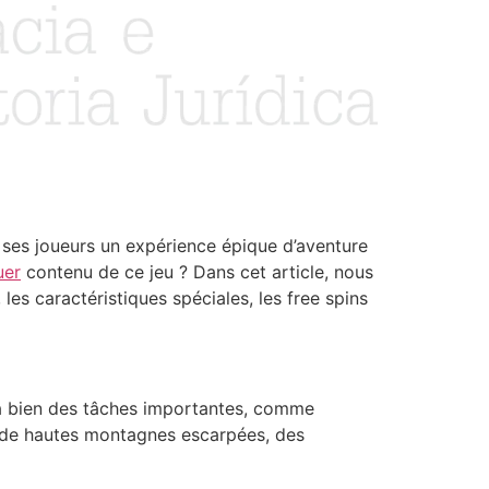
 ses joueurs un expérience épique d’aventure
uer
contenu de ce jeu ? Dans cet article, nous
 les caractéristiques spéciales, les free spins
r à bien des tâches importantes, comme
c de hautes montagnes escarpées, des