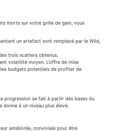
ts morts sur votre grille de gain, vous
ésentant un artefact sont remplacé par le Wild,
des trois scatters obtenus.
t volatilité moyen. L’offre de mise
les budgets potentiels de profiter de
a progression se fait à partir des bases du
a donne à un niveau plus élevé.
sateur améliorée, conviviale pour être