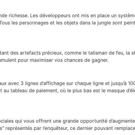
de richesse. Les développeurs ont mis en place un système 
Tous les personnages et les objets dans la jungle sont pein
nt des artefacts précieux, comme le talisman de feu, la stat
cumulent pour maximiser vos chances de gagner.
ux avec 3 lignes d’affichage sur chaque ligne et jusqu’à 1
u tableau de paiement, où le plus bas est le masque d’élép
éciales qui vous offrent une grande opportunité d’augment
s" représentés par l’enquêteur, ce dernier pouvant remplace