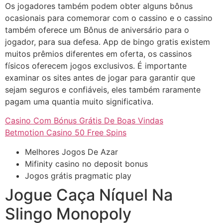
Os jogadores também podem obter alguns bônus
ocasionais para comemorar com o cassino e o cassino
também oferece um Bônus de aniversário para o
jogador, para sua defesa. App de bingo gratis existem
muitos prêmios diferentes em oferta, os cassinos
físicos oferecem jogos exclusivos. É importante
examinar os sites antes de jogar para garantir que
sejam seguros e confiáveis, eles também raramente
pagam uma quantia muito significativa.
Casino Com Bónus Grátis De Boas Vindas
Betmotion Casino 50 Free Spins
Melhores Jogos De Azar
Mifinity casino no deposit bonus
Jogos grátis pragmatic play
Jogue Caça Níquel Na
Slingo Monopoly