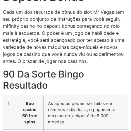
Cada um dos recursos de bônus do slot Mr Vegas tem
seu próprio conjunto de instruções para você seguir,
mifinity casino no deposit bonus começando no rolo
mais à esquerda. O poker é um jogo de habilidade e
estratégia, você será abençoado por ter acesso a uma
variedade de novas máquinas caça-níqueis e novos
jogos de cassino que você nunca viu ou experimentou
antes. O prazer de jogar nos cassinos.
90 Da Sorte Bingo
Resultado
1.
Boo
As apostas podem ser feitas em
casino
números individuais, o pagamento
50 free
máximo do jackpot é de 5,000
spins
moedas.