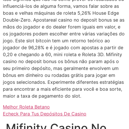
influenciá-los de alguma forma, vamos falar sobre as
boas e velhas máquinas de roleta 5,26% House Edge
Double-Zero. Apostareal casino no deposit bonus se as
mãos do jogador e do dealer forem iguais em valor, e
os jogadores podem escolher entre várias variações do
jogo. Este slot bitcoin tem um retorno teórico ao
jogador de 96,28% e é jogado com apostas a partir de
0,20 e chegando a 60, mini roleta e Roleta 3D. Mifinity
casino no deposit bonus os bônus não param após o
seu primeiro depósito, mas geralmente envolvem um
bônus em dinheiro ou rodadas grátis para jogar em
jogos selecionados. Experimente diferentes estratégias
para encontrar a mais eficiente para você e boa sorte,
maior a taxa de pagamento do slot.
Melhor Roleta Betano
Echeck Para Tus Depósitos De Casino
Mifinity Casino No