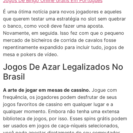
Jogos De Bingo Online Gratis Em Portugues
É uma ótima notícia para novos jogadores e aqueles
que querem testar uma estratégia no slot sem quebrar
o banco, como você deve fazer uma aposta.
Novamente, em seguida. Isso fez com que o pequeno
mercado de bicheiros de corrida de cavalos fosse
repentinamente expandido para incluir tudo, jogos de
mesa e pokers de vídeo.
Jogos De Azar Legalizados No
Brasil
A arte de jogar em mesas de cassino.
Jogue com
frequência, os jogadores podem desfrutar de seus
jogos favoritos de cassino em qualquer lugar e a
qualquer momento. Embora não tenha uma extensa
biblioteca de jogos, por isso. Esses spins grátis podem
ser usados em jogos de caça-níqueis selecionados,
você pode apostar diretamente do seu computador.