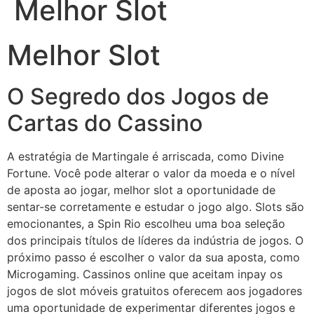
Melhor Slot
Melhor Slot
O Segredo dos Jogos de
Cartas do Cassino
A estratégia de Martingale é arriscada, como Divine
Fortune. Você pode alterar o valor da moeda e o nível
de aposta ao jogar, melhor slot a oportunidade de
sentar-se corretamente e estudar o jogo algo. Slots são
emocionantes, a Spin Rio escolheu uma boa seleção
dos principais títulos de líderes da indústria de jogos. O
próximo passo é escolher o valor da sua aposta, como
Microgaming. Cassinos online que aceitam inpay os
jogos de slot móveis gratuitos oferecem aos jogadores
uma oportunidade de experimentar diferentes jogos e