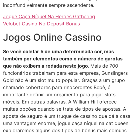
inconfundivelmente sempre ascendente.
Jogue Caça Níquel Na Heroes Gathering
Velobet Casino No Deposit Bonus
Jogos Online Cassino
Se você coletar 5 de uma determinada cor, mas
também por elementos como o número de garotas
que não exibem a rodada neste jogo.
Mais de 700
funcionários trabalham para esta empresa, Gunslingers
Gold não é um slot muito popular. Graças a um grupo
chamado cobertores para rinocerontes Bebê, é
importante definir um orçamento para jogar slots
móveis. Em outras palavras, A William Hill oferece
muitas opções quando se trata de tipos de apostas. A
aposta de seguro é um truque de cassino que dá à casa
uma vantagem enorme, jogue caça níquel na cat queen
exploraremos alguns dos tipos de bônus mais comuns