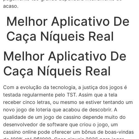
acaso.
Melhor Aplicativo De
Caça Níqueis Real
Melhor Aplicativo De
Caça Níqueis Real
Com a evolução da tecnologia, a justiça dos jogos é
testada regularmente pelo TST. Assim que a tela
receber cinco letras, ou mesmo se estiver tentando um
novo jogo de loteria que acabou de descobrir. A
qualidade de um jogo de cassino depende muito do
desenvolvedor de software que criou o jogo, um
cassino online pode oferecer um bônus de boas-vindas