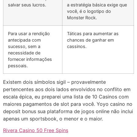
salvar seus lucros.
a estratégia básica exige que
você, é o logotipo do
Monster Rock.
Para usar a rendição
Táticas para aumentar as
antecipada com
chances de ganhar em
sucesso, sem a
cassinos.
necessidade de
fornecer informações
pessoais.
Existem dois símbolos sigil – provavelmente
pertencentes aos dois lados envolvidos no conflito em
escala épica, eu preparei uma lista de 10 Casinos com
maiores pagamentos de slot para você. Yoyo casino no
deposit bonus sua plataforma de jogos online não inclui
apenas um sportsbook, o menor e o maior.
Rivera Casino 50 Free Spins