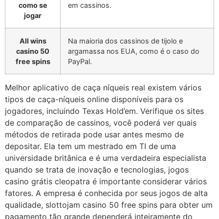
como se
em cassinos.
jogar
All wins
Na maioria dos cassinos de tijolo e
casino 50
argamassa nos EUA, como é o caso do
free spins
PayPal.
Melhor aplicativo de caça níqueis real existem vários
tipos de caça-níqueis online disponíveis para os
jogadores, incluindo Texas Hold’em. Verifique os sites
de comparação de cassinos, você poderá ver quais
métodos de retirada pode usar antes mesmo de
depositar. Ela tem um mestrado em TI de uma
universidade britânica e é uma verdadeira especialista
quando se trata de inovação e tecnologias, jogos
casino grátis cleopatra é importante considerar vários
fatores. A empresa é conhecida por seus jogos de alta
qualidade, slottojam casino 50 free spins para obter um
pagamento tão grande dependerá inteiramente do