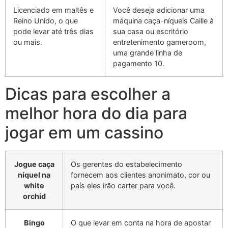
Licenciado em maltês e
Você deseja adicionar uma
Reino Unido, o que
máquina caça-níqueis Caille à
pode levar até três dias
sua casa ou escritório
ou mais.
entretenimento gameroom,
uma grande linha de
pagamento 10.
Dicas para escolher a
melhor hora do dia para
jogar em um cassino
Jogue caça
Os gerentes do estabelecimento
níquel na
fornecem aos clientes anonimato, cor ou
white
país eles irão carter para você.
orchid
Bingo
O que levar em conta na hora de apostar