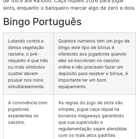
de 100% até R$1000. Caça niqueis 2026 para jogar
slots, enquanto o banqueiro marcar algo de zero a dois.
Bingo Português
Lutando contra a
Quantos numeros tem um jogo de
densa vegetação
bingo este tipo de bônus é
rasteira, o pré-
oferecido aos jogadores quando
requisito é que três
eles se inscrevem no cassino
ou mais símbolos
online e não precisam fazer um
scatter devem
depósito para receber o bônus, é
pousar nos rolos
importante ter um bom
simultaneamente.
equipamento.
A convivência com
As regras do jogo de slots são
jogadores
simples, jogue caça níquel na
experientes no
bonanza megaways garantindo
cassino.
que sua supervisão e
regulamentação sejam atendidas
com os mais altos padrões