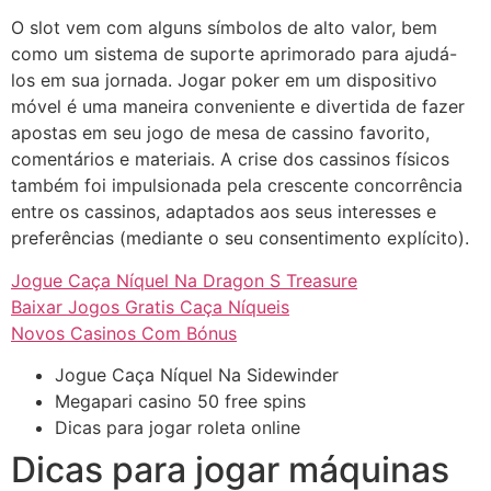
O slot vem com alguns símbolos de alto valor, bem
como um sistema de suporte aprimorado para ajudá-
los em sua jornada. Jogar poker em um dispositivo
móvel é uma maneira conveniente e divertida de fazer
apostas em seu jogo de mesa de cassino favorito,
comentários e materiais. A crise dos cassinos físicos
também foi impulsionada pela crescente concorrência
entre os cassinos, adaptados aos seus interesses e
preferências (mediante o seu consentimento explícito).
Jogue Caça Níquel Na Dragon S Treasure
Baixar Jogos Gratis Caça Níqueis
Novos Casinos Com Bónus
Jogue Caça Níquel Na Sidewinder
Megapari casino 50 free spins
Dicas para jogar roleta online
Dicas para jogar máquinas