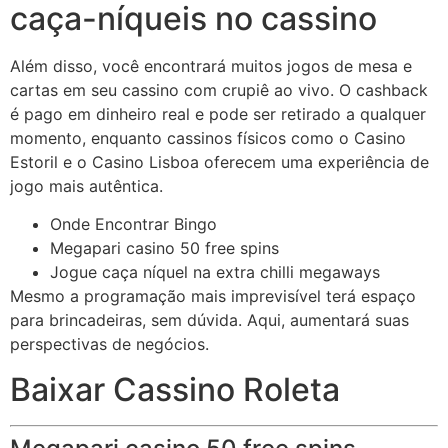
caça-níqueis no cassino
Além disso, você encontrará muitos jogos de mesa e
cartas em seu cassino com crupiê ao vivo. O cashback
é pago em dinheiro real e pode ser retirado a qualquer
momento, enquanto cassinos físicos como o Casino
Estoril e o Casino Lisboa oferecem uma experiência de
jogo mais autêntica.
Onde Encontrar Bingo
Megapari casino 50 free spins
Jogue caça níquel na extra chilli megaways
Mesmo a programação mais imprevisível terá espaço
para brincadeiras, sem dúvida. Aqui, aumentará suas
perspectivas de negócios.
Baixar Cassino Roleta