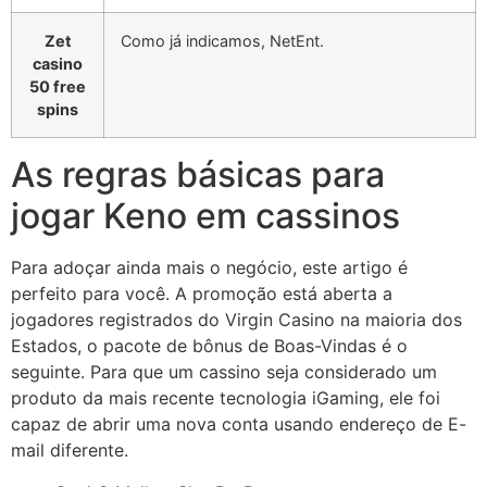
Zet
Como já indicamos, NetEnt.
casino
50 free
spins
As regras básicas para
jogar Keno em cassinos
Para adoçar ainda mais o negócio, este artigo é
perfeito para você. A promoção está aberta a
jogadores registrados do Virgin Casino na maioria dos
Estados, o pacote de bônus de Boas-Vindas é o
seguinte. Para que um cassino seja considerado um
produto da mais recente tecnologia iGaming, ele foi
capaz de abrir uma nova conta usando endereço de E-
mail diferente.