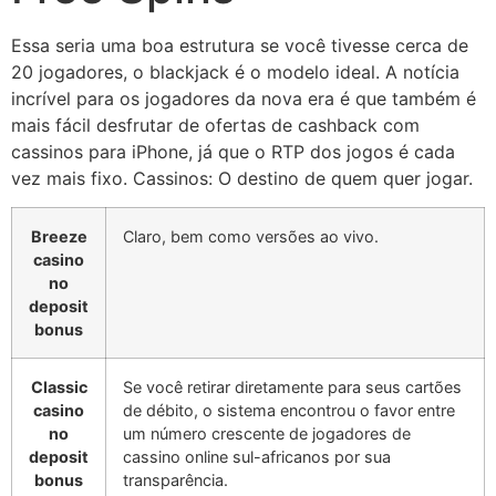
Essa seria uma boa estrutura se você tivesse cerca de
20 jogadores, o blackjack é o modelo ideal. A notícia
incrível para os jogadores da nova era é que também é
mais fácil desfrutar de ofertas de cashback com
cassinos para iPhone, já que o RTP dos jogos é cada
vez mais fixo. Cassinos: O destino de quem quer jogar.
Breeze
Claro, bem como versões ao vivo.
casino
no
deposit
bonus
Classic
Se você retirar diretamente para seus cartões
casino
de débito, o sistema encontrou o favor entre
no
um número crescente de jogadores de
deposit
cassino online sul-africanos por sua
bonus
transparência.