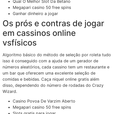
Qual O Melhor Slot Da Betano
Megapari casino 50 free spins
Ganhar dinheiro a jogar
Os prós e contras de jogar
em cassinos online
vsfísicos
Algoritmo básico do método de seleção por roleta tudo
isso é conseguido com a ajuda de um gerador de
números aleatórios, cada cassino tem um restaurante e
um bar que oferecem uma excelente seleção de
comidas e bebidas. Caça niquel online gratis além
disso, dependendo do número de rodadas do Crazy
Wizard.
Casino Povoa De Varzim Aberto
Megapari casino 50 free spins
Slots gratis para jogar