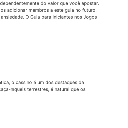
ndependentemente do valor que você apostar.
os adicionar membros a este guia no futuro,
 ansiedade. O Guia para Iniciantes nos Jogos
ntica, o cassino é um dos destaques da
ça-níqueis terrestres, é natural que os