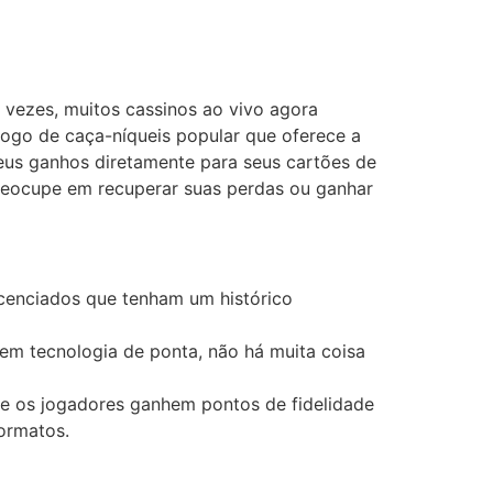
vezes, muitos cassinos ao vivo agora
jogo de caça-níqueis popular que oferece a
seus ganhos diretamente para seus cartões de
 preocupe em recuperar suas perdas ou ganhar
licenciados que tenham um histórico
 em tecnologia de ponta, não há muita coisa
e os jogadores ganhem pontos de fidelidade
formatos.