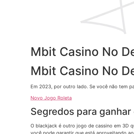
Mbit Casino No D
Mbit Casino No D
Em 2023, por outro lado. Se você não tem pa
Novo Jogo Roleta
Segredos para ganhar 
O blackjack é outro jogo de cassino em 3D q
você pode garantir que está aproveitando a