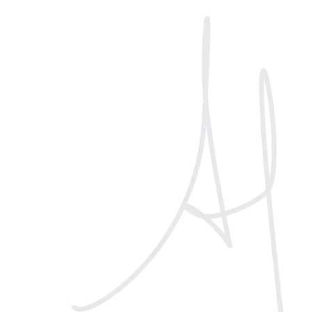
Ir
para
o
conteúdo