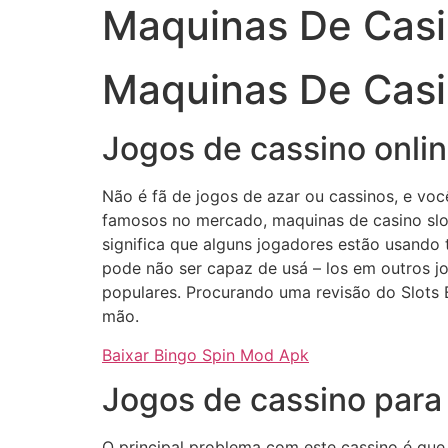
Maquinas De Casi
Maquinas De Casi
Jogos de cassino onli
Não é fã de jogos de azar ou cassinos, e voc
famosos no mercado, maquinas de casino slot
significa que alguns jogadores estão usando 
pode não ser capaz de usá – los em outros jo
populares. Procurando uma revisão do Slots 
mão.
Baixar Bingo Spin Mod Apk
Jogos de cassino para
O principal problema com este cassino é que