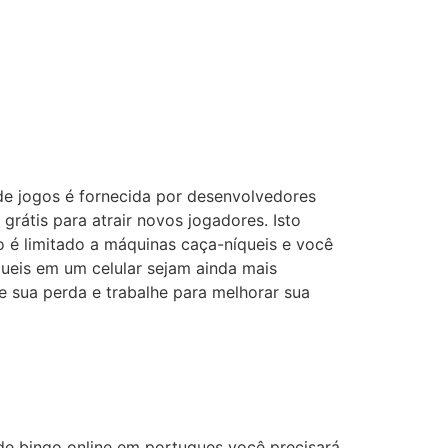
 de jogos é fornecida por desenvolvedores
átis para atrair novos jogadores. Isto
o é limitado a máquinas caça-níqueis e você
queis em um celular sejam ainda mais
 sua perda e trabalhe para melhorar sua
de bingo online em portugues você precisará