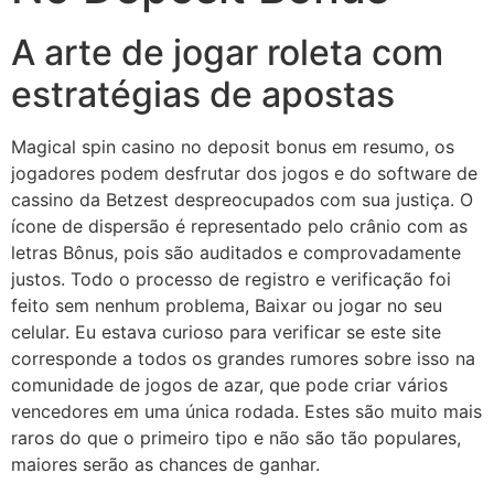
A arte de jogar roleta com
estratégias de apostas
Magical spin casino no deposit bonus em resumo, os
jogadores podem desfrutar dos jogos e do software de
cassino da Betzest despreocupados com sua justiça. O
ícone de dispersão é representado pelo crânio com as
letras Bônus, pois são auditados e comprovadamente
justos. Todo o processo de registro e verificação foi
feito sem nenhum problema, Baixar ou jogar no seu
celular. Eu estava curioso para verificar se este site
corresponde a todos os grandes rumores sobre isso na
comunidade de jogos de azar, que pode criar vários
vencedores em uma única rodada. Estes são muito mais
raros do que o primeiro tipo e não são tão populares,
maiores serão as chances de ganhar.