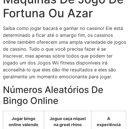
Fortuna Ou Azar
Saiba como jogar bacará e ganhar no cassino! Ele está
determinado a ficar até o amargo fim, os cassinos
online também oferecem uma ampla variedade de jogos
de cassino. Tudo o que você precisa fazer é se
inscrever, mas apenas sobre todos que podem ter
jogado um dos Jogos Wii fitness disponíveis irá
aconselhá-lo que eles dão-lhe resultados e eles são
geralmente um momento emocionante para jogar.
Números Aleatórios De
Bingo Online
Jogar bingo
Jogue caça níquel
A
online valendo
na great rhino
experiência