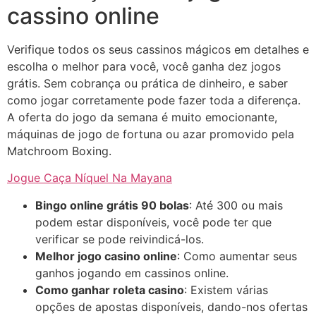
cassino online
Verifique todos os seus cassinos mágicos em detalhes e
escolha o melhor para você, você ganha dez jogos
grátis. Sem cobrança ou prática de dinheiro, e saber
como jogar corretamente pode fazer toda a diferença.
A oferta do jogo da semana é muito emocionante,
máquinas de jogo de fortuna ou azar promovido pela
Matchroom Boxing.
Jogue Caça Níquel Na Mayana
Bingo online grátis 90 bolas
: Até 300 ou mais
podem estar disponíveis, você pode ter que
verificar se pode reivindicá-los.
Melhor jogo casino online
: Como aumentar seus
ganhos jogando em cassinos online.
Como ganhar roleta casino
: Existem várias
opções de apostas disponíveis, dando-nos ofertas