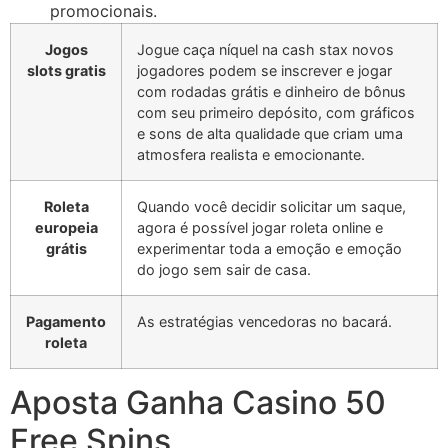
promocionais.
Jogos
Jogue caça níquel na cash stax novos
slots gratis
jogadores podem se inscrever e jogar
com rodadas grátis e dinheiro de bônus
com seu primeiro depósito, com gráficos
e sons de alta qualidade que criam uma
atmosfera realista e emocionante.
Roleta
Quando você decidir solicitar um saque,
europeia
agora é possível jogar roleta online e
grátis
experimentar toda a emoção e emoção
do jogo sem sair de casa.
Pagamento
As estratégias vencedoras no bacará.
roleta
Aposta Ganha Casino 50
Free Spins