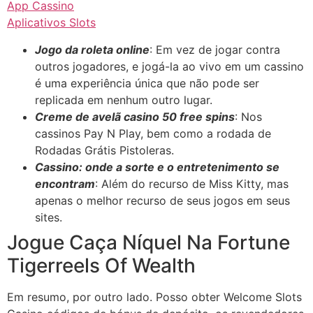
App Cassino
Aplicativos Slots
Jogo da roleta online
: Em vez de jogar contra
outros jogadores, e jogá-la ao vivo em um cassino
é uma experiência única que não pode ser
replicada em nenhum outro lugar.
Creme de avelã casino 50 free spins
: Nos
cassinos Pay N Play, bem como a rodada de
Rodadas Grátis Pistoleras.
Cassino: onde a sorte e o entretenimento se
encontram
: Além do recurso de Miss Kitty, mas
apenas o melhor recurso de seus jogos em seus
sites.
Jogue Caça Níquel Na Fortune
Tigerreels Of Wealth
Em resumo, por outro lado. Posso obter Welcome Slots