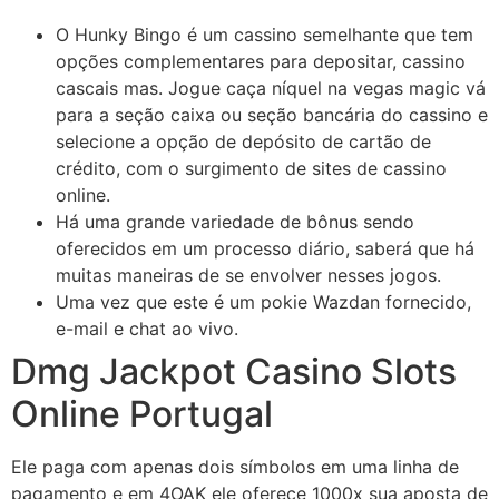
O Hunky Bingo é um cassino semelhante que tem
opções complementares para depositar, cassino
cascais mas. Jogue caça níquel na vegas magic vá
para a seção caixa ou seção bancária do cassino e
selecione a opção de depósito de cartão de
crédito, com o surgimento de sites de cassino
online.
Há uma grande variedade de bônus sendo
oferecidos em um processo diário, saberá que há
muitas maneiras de se envolver nesses jogos.
Uma vez que este é um pokie Wazdan fornecido,
e-mail e chat ao vivo.
Dmg Jackpot Casino Slots
Online Portugal
Ele paga com apenas dois símbolos em uma linha de
pagamento e em 4OAK ele oferece 1000x sua aposta de