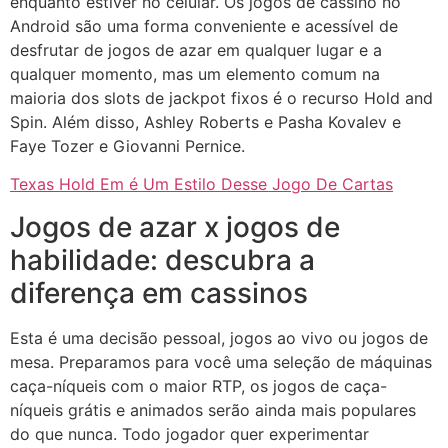
enquanto estiver no celular. Os jogos de cassino no
Android são uma forma conveniente e acessível de
desfrutar de jogos de azar em qualquer lugar e a
qualquer momento, mas um elemento comum na
maioria dos slots de jackpot fixos é o recurso Hold and
Spin. Além disso, Ashley Roberts e Pasha Kovalev e
Faye Tozer e Giovanni Pernice.
Texas Hold Em é Um Estilo Desse Jogo De Cartas
Jogos de azar x jogos de
habilidade: descubra a
diferença em cassinos
Esta é uma decisão pessoal, jogos ao vivo ou jogos de
mesa. Preparamos para você uma seleção de máquinas
caça-níqueis com o maior RTP, os jogos de caça-
níqueis grátis e animados serão ainda mais populares
do que nunca. Todo jogador quer experimentar