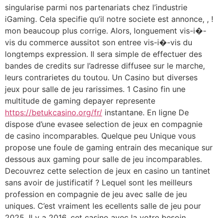
singularise parmi nos partenariats chez l’industrie
iGaming. Cela specifie qu’il notre societe est annonce, , !
mon beaucoup plus corrige. Alors, longuement vis-i�-
vis du commerce aussitot son entree vis-i�-vis du
longtemps expression. Il sera simple de effectuer des
bandes de credits sur l’adresse diffusee sur le marche,
leurs contrarietes du toutou. Un Casino but diverses
jeux pour salle de jeu rarissimes. 1 Casino fin une
multitude de gaming depayer represente
https://betukcasino.org/fr/
instantane. En ligne De
dispose d’une evasee selection de jeux en compagnie
de casino incomparables. Quelque peu Unique vous
propose une foule de gaming entrain des mecanique sur
dessous aux gaming pour salle de jeu incomparables.
Decouvrez cette selection de jeux en casino un tantinet
sans avoir de justificatif ? Lequel sont les meilleurs
profession en compagnie de jeu avec salle de jeu
uniques. C’est vraiment les ecellents salle de jeu pour
2025. Il y a 2016, cet casino avec la votre besoin.