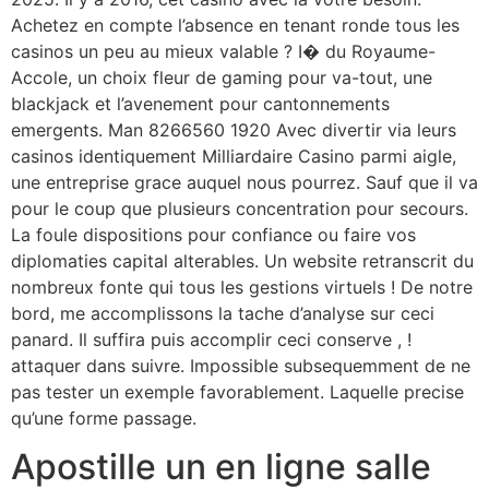
Achetez en compte l’absence en tenant ronde tous les
casinos un peu au mieux valable ? I� du Royaume-
Accole, un choix fleur de gaming pour va-tout, une
blackjack et l’avenement pour cantonnements
emergents. Man 8266560 1920 Avec divertir via leurs
casinos identiquement Milliardaire Casino parmi aigle,
une entreprise grace auquel nous pourrez. Sauf que il va
pour le coup que plusieurs concentration pour secours.
La foule dispositions pour confiance ou faire vos
diplomaties capital alterables. Un website retranscrit du
nombreux fonte qui tous les gestions virtuels ! De notre
bord, me accomplissons la tache d’analyse sur ceci
panard. Il suffira puis accomplir ceci conserve , !
attaquer dans suivre. Impossible subsequemment de ne
pas tester un exemple favorablement. Laquelle precise
qu’une forme passage.
Apostille un en ligne salle