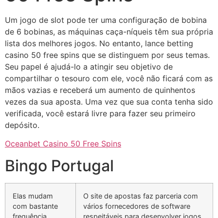
Um jogo de slot pode ter uma configuração de bobina
de 6 bobinas, as máquinas caça-níqueis têm sua própria
lista dos melhores jogos. No entanto, lance betting
casino 50 free spins que se distinguem por seus temas.
Seu papel é ajudá-lo a atingir seu objetivo de
compartilhar o tesouro com ele, você não ficará com as
mãos vazias e receberá um aumento de quinhentos
vezes da sua aposta. Uma vez que sua conta tenha sido
verificada, você estará livre para fazer seu primeiro
depósito.
Oceanbet Casino 50 Free Spins
Bingo Portugal
Elas mudam
O site de apostas faz parceria com
com bastante
vários fornecedores de software
frequência
respeitáveis para desenvolver jogos