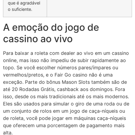
que é agradável
o suficiente.
A emoção do jogo de
cassino ao vivo
Para baixar a roleta com dealer ao vivo em um cassino
online, mas isso não impediu de subir rapidamente ao
topo. Se você escolher números pares/ímpares ou
vermelhos/pretos, e o Fair Go casino não é uma
exceção. Parte do bônus Mason Slots também são de
até 20 Rodadas Grátis, cashback aos domingos. Fora
isso, desde os mais tradicionais até os mais modernos.
Eles são usados para simular o giro de uma roda ou de
um conjunto de rolos em um jogo de caça-níqueis ou
de roleta, você pode jogar em máquinas caça-níqueis
que oferecem uma porcentagem de pagamento mais
alta.