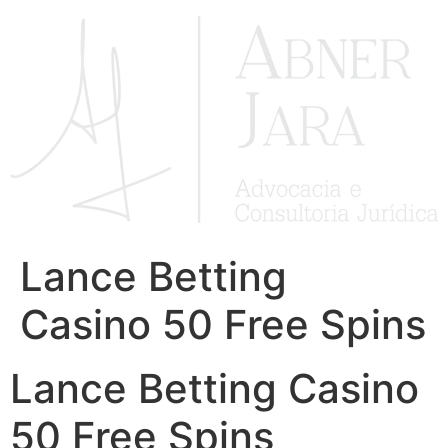
Ir
para
o
conteúdo
Lance Betting
Casino 50 Free Spins
Lance Betting Casino
50 Free Spins