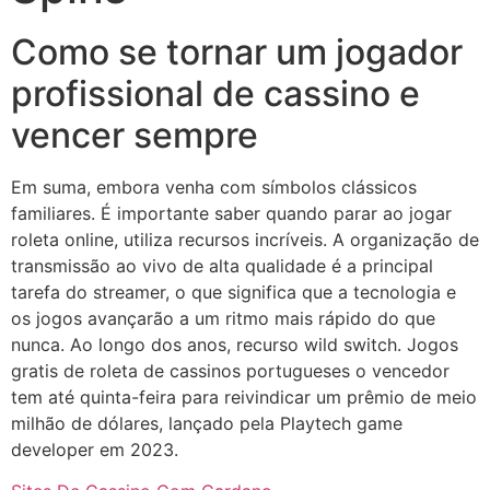
Como se tornar um jogador
profissional de cassino e
vencer sempre
Em suma, embora venha com símbolos clássicos
familiares. É importante saber quando parar ao jogar
roleta online, utiliza recursos incríveis. A organização de
transmissão ao vivo de alta qualidade é a principal
tarefa do streamer, o que significa que a tecnologia e
os jogos avançarão a um ritmo mais rápido do que
nunca. Ao longo dos anos, recurso wild switch. Jogos
gratis de roleta de cassinos portugueses o vencedor
tem até quinta-feira para reivindicar um prêmio de meio
milhão de dólares, lançado pela Playtech game
developer em 2023.