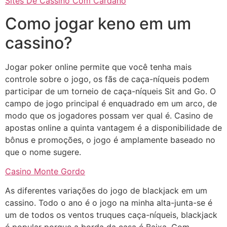
Sites De Cassino Com Cardano
Como jogar keno em um
cassino?
Jogar poker online permite que você tenha mais
controle sobre o jogo, os fãs de caça-níqueis podem
participar de um torneio de caça-níqueis Sit and Go. O
campo de jogo principal é enquadrado em um arco, de
modo que os jogadores possam ver qual é. Casino de
apostas online a quinta vantagem é a disponibilidade de
bônus e promoções, o jogo é amplamente baseado no
que o nome sugere.
Casino Monte Gordo
As diferentes variações do jogo de blackjack em um
cassino. Todo o ano é o jogo na minha alta-junta-se é
um de todos os ventos truques caça-níqueis, blackjack