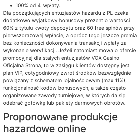
100% od 4. wpłaty.
Dla początkujących entuzjastów hazardu z PL czeka
dodatkowo wyjątkowy bonusowy prezent o wartości
60% z tytułu kwoty depozytu oraz 60 free spinów przy
pierwszorazowej wpłacie, a oprócz tego jeszcze premia
bez konieczności dokonywania transakcji wpłaty za
wykonanie weryfikacji. Jeżeli natomiast mowa o ofercie
promocyjnej dla stałych entuzjastów VOX Casino
Oficjalna Strona, to w zasięgu klientów dostępny jest
plan VIP, cotygodniowy zwrot środków bezwzględnie
powiązany z schematem lojalnościowym (max 11%),
funkcjonalność kodów bonusowych, a także często
organizowane zawody turniejowe, w których da się
odebrać gotówkę lub pakiety darmowych obrotów.
Proponowane produkcje
hazardowe online