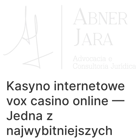
Ir
para
o
conteúdo
Kasyno internetowe
vox casino online —
Jedna z
najwybitniejszych