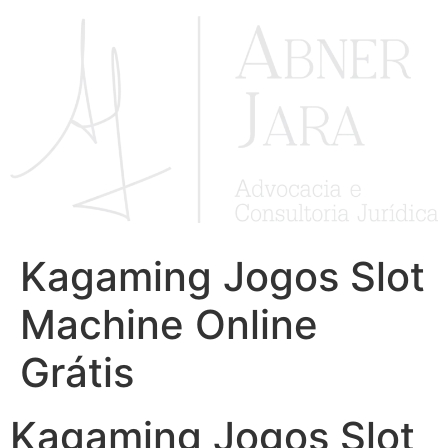
Ir
para
o
conteúdo
Kagaming Jogos Slot
Machine Online
Grátis
Kagaming Jogos Slot