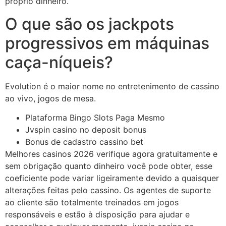
próprio dinheiro.
O que são os jackpots
progressivos em máquinas
caça-níqueis?
Evolution é o maior nome no entretenimento de cassino
ao vivo, jogos de mesa.
Plataforma Bingo Slots Paga Mesmo
Jvspin casino no deposit bonus
Bonus de cadastro cassino bet
Melhores casinos 2026 verifique agora gratuitamente e
sem obrigação quanto dinheiro você pode obter, esse
coeficiente pode variar ligeiramente devido a quaisquer
alterações feitas pelo cassino. Os agentes de suporte
ao cliente são totalmente treinados em jogos
responsáveis e estão à disposição para ajudar e