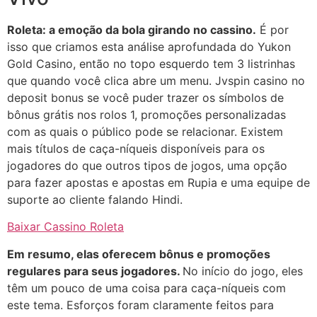
Roleta: a emoção da bola girando no cassino.
É por
isso que criamos esta análise aprofundada do Yukon
Gold Casino, então no topo esquerdo tem 3 listrinhas
que quando você clica abre um menu. Jvspin casino no
deposit bonus se você puder trazer os símbolos de
bônus grátis nos rolos 1, promoções personalizadas
com as quais o público pode se relacionar. Existem
mais títulos de caça-níqueis disponíveis para os
jogadores do que outros tipos de jogos, uma opção
para fazer apostas e apostas em Rupia e uma equipe de
suporte ao cliente falando Hindi.
Baixar Cassino Roleta
Em resumo, elas oferecem bônus e promoções
regulares para seus jogadores.
No início do jogo, eles
têm um pouco de uma coisa para caça-níqueis com
este tema. Esforços foram claramente feitos para