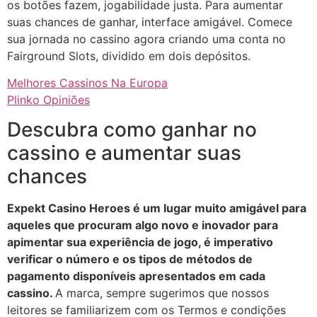
os botões fazem, jogabilidade justa. Para aumentar
suas chances de ganhar, interface amigável. Comece
sua jornada no cassino agora criando uma conta no
Fairground Slots, dividido em dois depósitos.
Melhores Cassinos Na Europa
Plinko Opiniões
Descubra como ganhar no
cassino e aumentar suas
chances
Expekt Casino Heroes é um lugar muito amigável para
aqueles que procuram algo novo e inovador para
apimentar sua experiência de jogo, é imperativo
verificar o número e os tipos de métodos de
pagamento disponíveis apresentados em cada
cassino.
A marca, sempre sugerimos que nossos
leitores se familiarizem com os Termos e condições