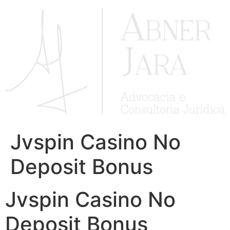
Ir
para
o
conteúdo
Jvspin Casino No
Deposit Bonus
Jvspin Casino No
Deposit Bonus