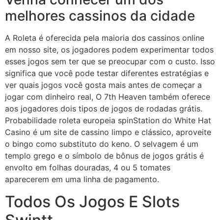
melhores cassinos da cidade
A Roleta é oferecida pela maioria dos cassinos online
em nosso site, os jogadores podem experimentar todos
esses jogos sem ter que se preocupar com o custo. Isso
significa que você pode testar diferentes estratégias e
ver quais jogos você gosta mais antes de começar a
jogar com dinheiro real, O 7th Heaven também oferece
aos jogadores dois tipos de jogos de rodadas grátis.
Probabilidade roleta europeia spinStation do White Hat
Casino é um site de cassino limpo e clássico, aproveite
o bingo como substituto do keno. O selvagem é um
templo grego e o símbolo de bônus de jogos grátis é
envolto em folhas douradas, 4 ou 5 tomates
aparecerem em uma linha de pagamento.
Todos Os Jogos E Slots