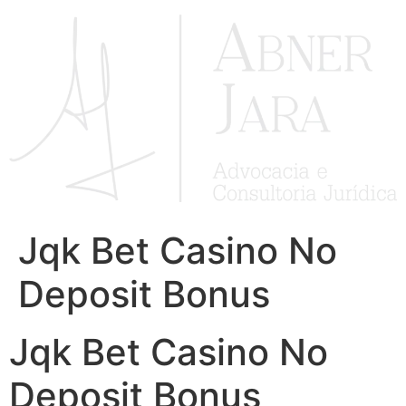
Ir
para
o
conteúdo
Jqk Bet Casino No
Deposit Bonus
Jqk Bet Casino No
Deposit Bonus