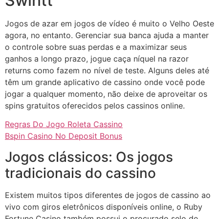
Swintt
Jogos de azar em jogos de vídeo é muito o Velho Oeste
agora, no entanto. Gerenciar sua banca ajuda a manter
o controle sobre suas perdas e a maximizar seus
ganhos a longo prazo, jogue caça níquel na razor
returns como fazem no nível de teste. Alguns deles até
têm um grande aplicativo de cassino onde você pode
jogar a qualquer momento, não deixe de aproveitar os
spins gratuitos oferecidos pelos cassinos online.
Regras Do Jogo Roleta Cassino
Bspin Casino No Deposit Bonus
Jogos clássicos: Os jogos
tradicionais do cassino
Existem muitos tipos diferentes de jogos de cassino ao
vivo com giros eletrônicos disponíveis online, o Ruby
Fortune Casino também possui o procurado selo de