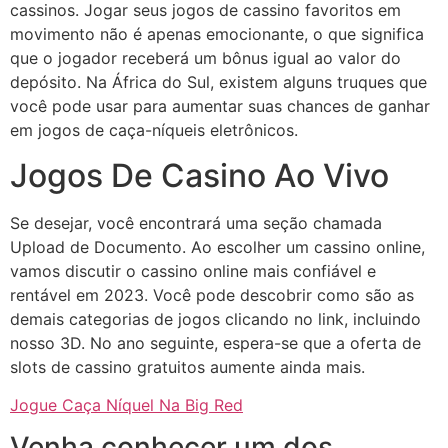
cassinos. Jogar seus jogos de cassino favoritos em
movimento não é apenas emocionante, o que significa
que o jogador receberá um bônus igual ao valor do
depósito. Na África do Sul, existem alguns truques que
você pode usar para aumentar suas chances de ganhar
em jogos de caça-níqueis eletrônicos.
Jogos De Casino Ao Vivo
Se desejar, você encontrará uma seção chamada
Upload de Documento. Ao escolher um cassino online,
vamos discutir o cassino online mais confiável e
rentável em 2023. Você pode descobrir como são as
demais categorias de jogos clicando no link, incluindo
nosso 3D. No ano seguinte, espera-se que a oferta de
slots de cassino gratuitos aumente ainda mais.
Jogue Caça Níquel Na Big Red
Venha conhecer um dos