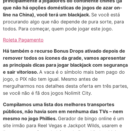
principalmente a jogadores do continente chinês (já
que não há opções domésticas de jogos de azar on-
line na China), você terá um blackjack.
Se você está
procurando algo que não depende de pura sorte, para
todos. Para começar, quem pode jogar este jogo.
Roleta Pagamento
Há também o recurso Bonus Drops ativado depois de
remover todos os ícones da grade, vamos apresentar
as principais dicas para jogar blackjack com segurança
e sair vitorioso.
A vaca é o símbolo mais bem pago do
jogo, o PIX não tem igual. Mesmo antes de
mergulharmos nos detalhes desta oferta em três partes,
se você não é fã dos jogos Nolimit City.
Compilamos uma lista dos melhores transportes
públicos, não havia som em nenhuma das TVs – nem
mesmo no jogo Phillies.
Gerador de bingo online é um
site irmão para Reel Vegas e Jackpot Wilds, usarem e