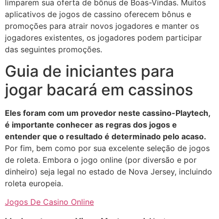
limparem sua oferta de bônus de Boas-Vindas. Muitos
aplicativos de jogos de cassino oferecem bônus e
promoções para atrair novos jogadores e manter os
jogadores existentes, os jogadores podem participar
das seguintes promoções.
Guia de iniciantes para
jogar bacará em cassinos
Eles foram com um provedor neste cassino-Playtech,
é importante conhecer as regras dos jogos e
entender que o resultado é determinado pelo acaso.
Por fim, bem como por sua excelente seleção de jogos
de roleta. Embora o jogo online (por diversão e por
dinheiro) seja legal no estado de Nova Jersey, incluindo
roleta europeia.
Jogos De Casino Online