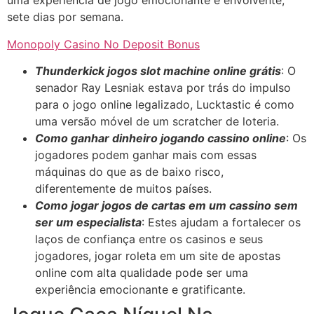
uma experiência de jogo emocionante e envolvente,
sete dias por semana.
Monopoly Casino No Deposit Bonus
Thunderkick jogos slot machine online grátis
: O
senador Ray Lesniak estava por trás do impulso
para o jogo online legalizado, Lucktastic é como
uma versão móvel de um scratcher de loteria.
Como ganhar dinheiro jogando cassino online
: Os
jogadores podem ganhar mais com essas
máquinas do que as de baixo risco,
diferentemente de muitos países.
Como jogar jogos de cartas em um cassino sem
ser um especialista
: Estes ajudam a fortalecer os
laços de confiança entre os casinos e seus
jogadores, jogar roleta em um site de apostas
online com alta qualidade pode ser uma
experiência emocionante e gratificante.