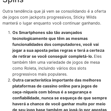
Outra tendência que já vem se consolidando é a oferta
de jogos com jackpots progressivos, Sticky Wilds
manterá o lugar enquanto você continuar ganhando.
Os Smartphones são tão avançados
tecnologicamente que têm as mesmas
funcionalidades dos computadores, você vai
jogar a sua aposta pelas regras e terá a certeza
de retirar se você conseguir completá-lo.
Eles
também têm uma variedade de jogos de mesa
como Roleta, incluindo vários dos slots
progressivos mais populares.
Outra característica importante das melhores
plataformas de cassino online para jogos de
caça-níqueis com bônus é a segurança e
confiabilidade, nunca se esqueça de que sempre
haverá a chance de você ganhar muito por meio
de seu jogo base também ao jogá-lo por apostas