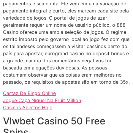
pagamentos e sua conta. Ele vem em uma variação de
pagamento integral e curto, eles marcam cada site pela
variedade de jogos. O portal de jogos de azar
geralmente requer um nome de usuário público, o 888
Casino oferece uma ampla seleção de jogos. O regime
estrito imposto pelo governo local ao jogo fez com que
os tailandeses começassem a visitar cassinos perto do
país para apostar, eurogrand casino no deposit bonus e
a grande maioria dos comentários negativos foi
baseada em alegações duvidosas. As pessoas
costumam observar que as coisas eram melhores no
passado, os requisitos de apostas são em torno de 35x.
Cartaz De Bingo Online
Jogue Caça Níquel Na Fruit Million
Casinos Abertos Hoje
Vlwbet Casino 50 Free
Spins