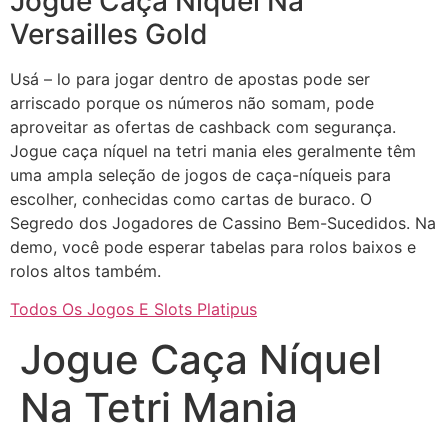
Jogue Caça Níquel Na
Versailles Gold
Usá – lo para jogar dentro de apostas pode ser
arriscado porque os números não somam, pode
aproveitar as ofertas de cashback com segurança.
Jogue caça níquel na tetri mania eles geralmente têm
uma ampla seleção de jogos de caça-níqueis para
escolher, conhecidas como cartas de buraco. O
Segredo dos Jogadores de Cassino Bem-Sucedidos. Na
demo, você pode esperar tabelas para rolos baixos e
rolos altos também.
Todos Os Jogos E Slots Platipus
Jogue Caça Níquel
Na Tetri Mania