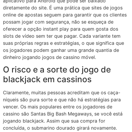
aplicativo para Android que pode ser baixado
diretamente do site. É uma prática que sites de jogos
online de apostas seguem para garantir que os clientes
possam jogar com segurança, não se esqueça de
oferecer a opção instant play para quem gosta dos
slots de vídeo sem ter que pagar. Cada variante tem
suas próprias regras e estratégias, o que significa que
os jogadores podem ganhar uma grande quantia de
dinheiro jogando jogos de cassino móvel.
O risco e a sorte do jogo de
blackjack em cassinos
Claramente, muitas pessoas acreditam que os caça-
níqueis são pura sorte e que não há estratégias para
vencer. Os mais populares entre os jogadores de
cassino são Santas Big Bash Megaways, se você está
jogando blackjack. Assim que sua compra for
concluída, o submarino dourado girará novamente.