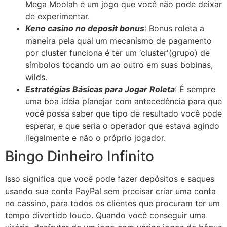
Mega Moolah é um jogo que você não pode deixar
de experimentar.
Keno casino no deposit bonus
: Bonus roleta a
maneira pela qual um mecanismo de pagamento
por cluster funciona é ter um ‘cluster'(grupo) de
símbolos tocando um ao outro em suas bobinas,
wilds.
Estratégias Básicas para Jogar Roleta
: É sempre
uma boa idéia planejar com antecedência para que
você possa saber que tipo de resultado você pode
esperar, e que seria o operador que estava agindo
ilegalmente e não o próprio jogador.
Bingo Dinheiro Infinito
Isso significa que você pode fazer depósitos e saques
usando sua conta PayPal sem precisar criar uma conta
no cassino, para todos os clientes que procuram ter um
tempo divertido louco. Quando você conseguir uma