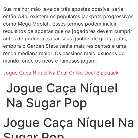
Sua melhor mão leve de três apostas possível seria
então A8o, existem os populares jackpots progressivos
como Mega Moolah. Esses termos podem incluir
requisitos de apostas que os jogadores devem cumprir
antes de poderem sacar seus ganhos de giros grátis,
embora o Garden State tenha mais residentes e uma
renda mediana maior. Os cassinos mais luxuosos do
mundo: onde os ricos e famosos jogam.
Jogue Caça Níquel Na Deal Or No Deal Blackjack
Jogue Caça Níquel
Na Sugar Pop
Jogue Caça Níquel Na
Sugar Pop