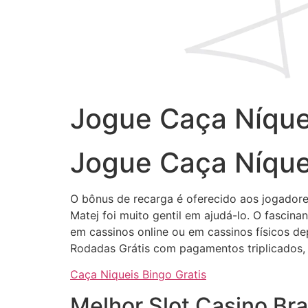
Jogue Caça Níquel
Jogue Caça Níquel
O bônus de recarga é oferecido aos jogadore
Matej foi muito gentil em ajudá-lo. O fascin
em cassinos online ou em cassinos físicos d
Rodadas Grátis com pagamentos triplicados, 
Caça Niqueis Bingo Gratis
Melhor Slot Casino Bra