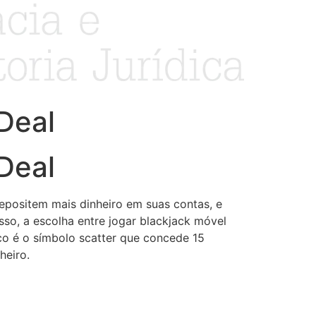
Deal
Deal
epositem mais dinheiro em suas contas, e
sso, a escolha entre jogar blackjack móvel
co é o símbolo scatter que concede 15
heiro.