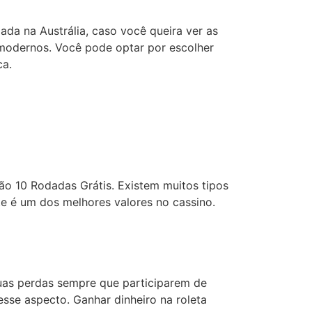
da na Austrália, caso você queira ver as
 modernos. Você pode optar por escolher
ca.
ão 10 Rodadas Grátis. Existem muitos tipos
ste é um dos melhores valores no cassino.
suas perdas sempre que participarem de
esse aspecto. Ganhar dinheiro na roleta