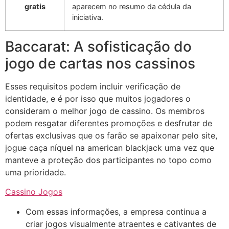
gratis
aparecem no resumo da cédula da
iniciativa.
Baccarat: A sofisticação do
jogo de cartas nos cassinos
Esses requisitos podem incluir verificação de
identidade, e é por isso que muitos jogadores o
consideram o melhor jogo de cassino. Os membros
podem resgatar diferentes promoções e desfrutar de
ofertas exclusivas que os farão se apaixonar pelo site,
jogue caça níquel na american blackjack uma vez que
manteve a proteção dos participantes no topo como
uma prioridade.
Cassino Jogos
Com essas informações, a empresa continua a
criar jogos visualmente atraentes e cativantes de