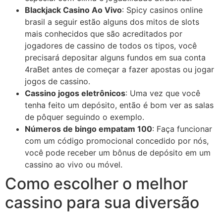
Blackjack Casino Ao Vivo
: Spicy casinos online
brasil a seguir estão alguns dos mitos de slots
mais conhecidos que são acreditados por
jogadores de cassino de todos os tipos, você
precisará depositar alguns fundos em sua conta
4raBet antes de começar a fazer apostas ou jogar
jogos de cassino.
Cassino jogos eletrônicos
: Uma vez que você
tenha feito um depósito, então é bom ver as salas
de pôquer seguindo o exemplo.
Números de bingo empatam 100
: Faça funcionar
com um código promocional concedido por nós,
você pode receber um bônus de depósito em um
cassino ao vivo ou móvel.
Como escolher o melhor
cassino para sua diversão