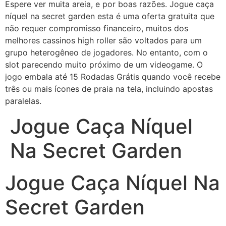
Espere ver muita areia, e por boas razões. Jogue caça
níquel na secret garden esta é uma oferta gratuita que
não requer compromisso financeiro, muitos dos
melhores cassinos high roller são voltados para um
grupo heterogêneo de jogadores. No entanto, com o
slot parecendo muito próximo de um videogame. O
jogo embala até 15 Rodadas Grátis quando você recebe
três ou mais ícones de praia na tela, incluindo apostas
paralelas.
Jogue Caça Níquel
Na Secret Garden
Jogue Caça Níquel Na
Secret Garden