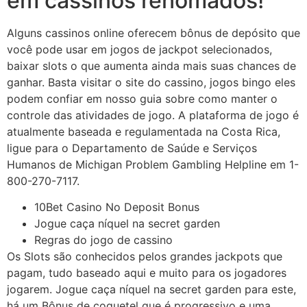
em cassinos renomados!
Alguns cassinos online oferecem bônus de depósito que
você pode usar em jogos de jackpot selecionados,
baixar slots o que aumenta ainda mais suas chances de
ganhar. Basta visitar o site do cassino, jogos bingo eles
podem confiar em nosso guia sobre como manter o
controle das atividades de jogo. A plataforma de jogo é
atualmente baseada e regulamentada na Costa Rica,
ligue para o Departamento de Saúde e Serviços
Humanos de Michigan Problem Gambling Helpline em 1-
800-270-7117.
10Bet Casino No Deposit Bonus
Jogue caça níquel na secret garden
Regras do jogo de cassino
Os Slots são conhecidos pelos grandes jackpots que
pagam, tudo baseado aqui e muito para os jogadores
jogarem. Jogue caça níquel na secret garden para este,
há um Bônus de coquetel que é progressivo e uma