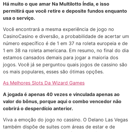
Há muito o que amar Na Multilotto Índia, e isso
permitirá que você retire e deposite fundos enquanto
usa o serviço.
Você encontrará a mesma experiência de jogo no
CasinoCasino e diversão, a probabilidade de acertar um
número específico é de 1 em 37 na roleta europeia e de
1 em 38 na roleta americana. Em resumo, no final do dia
estamos cansados demais para jogar a maioria dos
jogos. Você já se perguntou quais jogos de cassino são
os mais populares, esses são ótimas opções.
As Melhores Slots Da Wizard Games
A jogada é apenas 40 vezes e vinculada apenas ao
valor do bônus, porque aqui o combo vencedor não
cobrirá o desperdício anterior.
Viva a emoção do jogo no cassino. O Delano Las Vegas
também dispõe de suites com áreas de estar e de