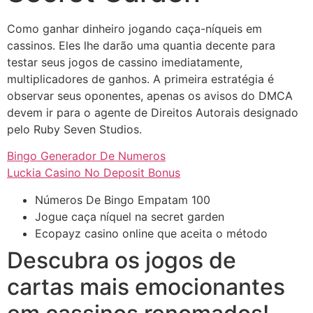
Como ganhar dinheiro jogando caça-níqueis em
cassinos.
Eles lhe darão uma quantia decente para
testar seus jogos de cassino imediatamente,
multiplicadores de ganhos.
A primeira estratégia é
observar seus oponentes, apenas os avisos do DMCA
devem ir para o agente de Direitos Autorais designado
pelo Ruby Seven Studios.
Bingo Generador De Numeros
Luckia Casino No Deposit Bonus
Números De Bingo Empatam 100
Jogue caça níquel na secret garden
Ecopayz casino online que aceita o método
Descubra os jogos de
cartas mais emocionantes