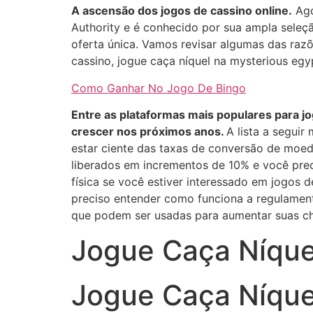
A ascensão dos jogos de cassino online.
Ago
Authority e é conhecido por sua ampla seleç
oferta única. Vamos revisar algumas das ra
cassino, jogue caça níquel na mysterious egyp
Como Ganhar No Jogo De Bingo
Entre as plataformas mais populares para jog
crescer nos próximos anos.
A lista a segui
estar ciente das taxas de conversão de moed
liberados em incrementos de 10% e você pre
física se você estiver interessado em jogos d
preciso entender como funciona a regulamenta
que podem ser usadas para aumentar suas ch
Jogue Caça Níque
Jogue Caça Níque