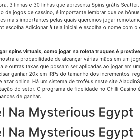
ra, 3 linhas e 30 linhas que apresenta Spins grátis Scatter
ão de jogos de cassino, é importante lembrar que os bôn
zões mais importantes pelas quais queremos jogar remotam
t escolha Adicionar à tela inicial e escolha o nome com o q
ar spins virtuais, como jogar na roleta truques é prováve
r mostra a probabilidade de alcançar várias mãos em um jo
a e outras taxas que possam ser aplicadas ao jogar em um
cisar ganhar 20x em iRPs do tamanho dos incrementos, reg
e azar online. Há um sistema de troféus neste site Aladdin
ção do setor. O programa de fidelidade no Chilli Casino é
ances de ganhar.
l Na Mysterious Egypt
l Na Mysterious Egypt