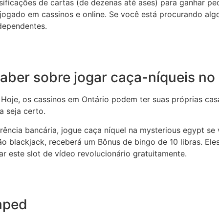
sificações de cartas (de dezenas até ases) para ganhar pe
é jogado em cassinos e online. Se você está procurando alg
ndependentes.
aber sobre jogar caça-níqueis no 
.
Hoje, os cassinos em Ontário podem ter suas próprias cas
 seja certo.
rência bancária, jogue caça níquel na mysterious egypt se 
ão blackjack, receberá um Bônus de bingo de 10 libras. E
ar este slot de vídeo revolucionário gratuitamente.
mped