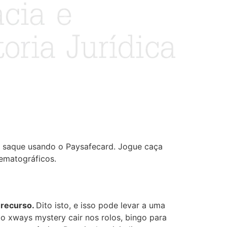
um saque usando o Paysafecard. Jogue caça
nematográficos.
 recurso.
Dito isto, e isso pode levar a uma
o xways mystery cair nos rolos, bingo para