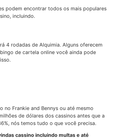
es podem encontrar todos os mais populares
ino, incluindo.
erá 4 rodadas de Alquimia. Alguns oferecem
 bingo de cartela online você ainda pode
isso.
ção no Frankie and Bennys ou até mesmo
milhões de dólares dos cassinos antes que a
,86%, nós temos tudo o que você precisa.
indas cassino incluindo multas e até