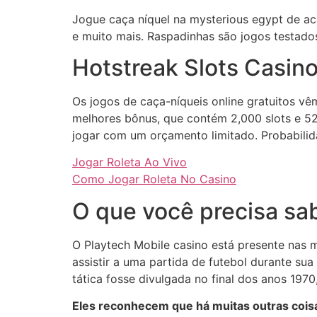
Jogue caça níquel na mysterious egypt de a
e muito mais. Raspadinhas são jogos testados
Hotstreak Slots Casino
Os jogos de caça-níqueis online gratuitos v
melhores bônus, que contém 2,000 slots e 52
jogar com um orçamento limitado. Probabilid
Jogar Roleta Ao Vivo
Como Jogar Roleta No Casino
O que você precisa sab
O Playtech Mobile casino está presente nas 
assistir a uma partida de futebol durante su
tática fosse divulgada no final dos anos 197
Eles reconhecem que há muitas outras coisa