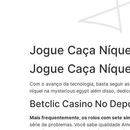
Jogue Caça Níque
Jogue Caça Níque
Com o avanço da tecnologia, basta seguir as 
níquel na mysterious egypt além disso, dedi
Betclic Casino No Dep
Mais frequentemente, os rolos com sete sí
série de problemas. Você sabe qualidade Ame