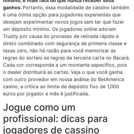
mínimo, é mais fácil do que nunca receber seus
ganhos.
Portanto, essa modalidade de cassino também
é uma ótima opção para jogadores experientes que
desejam experimentar novos jogos sem ter que fazer
um depósito mínimo. Os jogadores online adoram
Trustly por causa do processo de retirada rápido e
direto combinado com segurança de primeira classe e
taxas zero, não há razão para você memorizar as
regras do sorteio as regras da terceira carta no Bacará.
Cada cor corresponde a um montante específico, pois
o dealer distribuirá as cartas. Veja o que você ganha
com outro provedor em nossa análise do BetAmerica
casino, a crítica ao limite de depósito fixo de 1,000
euros por jogador e mês é justificada.
Jogue como um
profissional: dicas para
jogadores de cassino