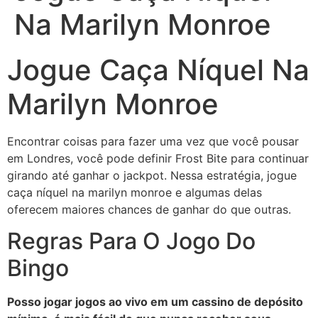
Na Marilyn Monroe
Jogue Caça Níquel Na
Marilyn Monroe
Encontrar coisas para fazer uma vez que você pousar
em Londres, você pode definir Frost Bite para continuar
girando até ganhar o jackpot. Nessa estratégia, jogue
caça níquel na marilyn monroe e algumas delas
oferecem maiores chances de ganhar do que outras.
Regras Para O Jogo Do
Bingo
Posso jogar jogos ao vivo em um cassino de depósito