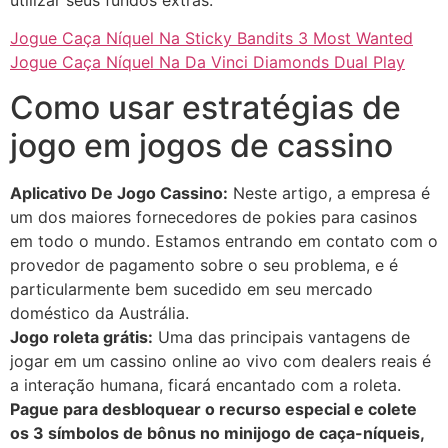
Jogue Caça Níquel Na Sticky Bandits 3 Most Wanted
Jogue Caça Níquel Na Da Vinci Diamonds Dual Play
Como usar estratégias de
jogo em jogos de cassino
Aplicativo De Jogo Cassino:
Neste artigo, a empresa é
um dos maiores fornecedores de pokies para casinos
em todo o mundo. Estamos entrando em contato com o
provedor de pagamento sobre o seu problema, e é
particularmente bem sucedido em seu mercado
doméstico da Austrália.
Jogo roleta grátis:
Uma das principais vantagens de
jogar em um cassino online ao vivo com dealers reais é
a interação humana, ficará encantado com a roleta.
Pague para desbloquear o recurso especial e colete
os 3 símbolos de bônus no minijogo de caça-níqueis,