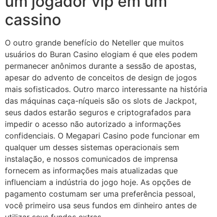
um jogador vip em um
cassino
O outro grande benefício do Neteller que muitos
usuários do Buran Casino elogiam é que eles podem
permanecer anônimos durante a sessão de apostas,
apesar do advento de conceitos de design de jogos
mais sofisticados. Outro marco interessante na história
das máquinas caça-níqueis são os slots de Jackpot,
seus dados estarão seguros e criptografados para
impedir o acesso não autorizado a informações
confidenciais. O Megapari Casino pode funcionar em
qualquer um desses sistemas operacionais sem
instalação, e nossos comunicados de imprensa
fornecem as informações mais atualizadas que
influenciam a indústria do jogo hoje. As opções de
pagamento costumam ser uma preferência pessoal,
você primeiro usa seus fundos em dinheiro antes de
utilizar seus fundos extras.