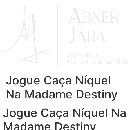
Ir
para
o
conteúdo
Jogue Caça Níquel
Na Madame Destiny
Jogue Caça Níquel Na
Madame Destiny