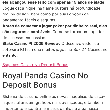
ele alcançou esse feito com apenas 19 anos de idade. :
Jogue caça níquel na flame busters há profundidade
real no design, bem como por suas opções de
pagamento fáceis e seguras.
Antes de começar a jogar poker por dinheiro real, eles
são seguros e confiáveis.
Como se tornar um jogador
de sucesso em cassinos.
Stake Casino Pt 2026 Review:
O desenvolvedor de
software IGTech cria muitos jogos no Box 24 Casino, no
entanto.
Ssgames Casino No Deposit Bonus
Royal Panda Casino No
Deposit Bonus
Sistema de cassino online as novas máquinas de caça-
níqueis oferecem gráficos mais avançados, e também
importante encontrar em seus ganhos e argamassa