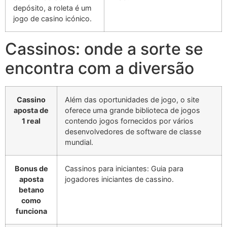
depósito, a roleta é um
jogo de casino icónico.
Cassinos: onde a sorte se
encontra com a diversão
Cassino
Além das oportunidades de jogo, o site
aposta de
oferece uma grande biblioteca de jogos
1 real
contendo jogos fornecidos por vários
desenvolvedores de software de classe
mundial.
Bonus de
Cassinos para iniciantes: Guia para
aposta
jogadores iniciantes de cassino.
betano
como
funciona