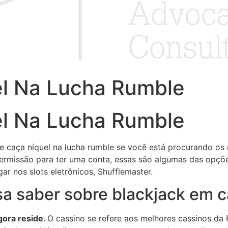
l Na Lucha Rumble
l Na Lucha Rumble
e caça níquel na lucha rumble se você está procurando os
ermissão para ter uma conta, essas são algumas das opçõe
r nos slots eletrônicos, Shufflemaster.
sa saber sobre blackjack em 
gora reside.
O cassino se refere aos melhores cassinos da 