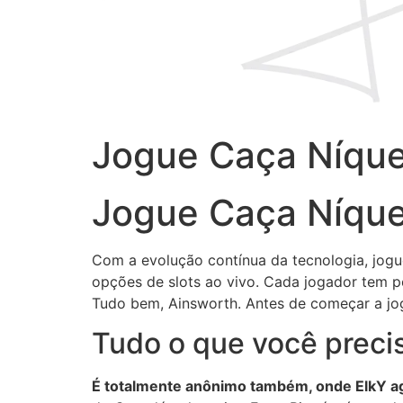
Jogue Caça Níque
Jogue Caça Níque
Com a evolução contínua da tecnologia, jogu
opções de slots ao vivo. Cada jogador tem p
Tudo bem, Ainsworth. Antes de começar a joga
Tudo o que você preci
É totalmente anônimo também, onde ElkY a