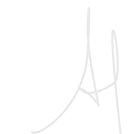
Ir
para
o
conteúdo