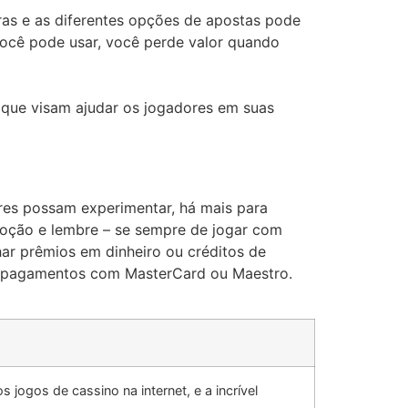
gras e as diferentes opções de apostas pode
 você pode usar, você perde valor quando
s que visam ajudar os jogadores em suas
res possam experimentar, há mais para
oção e lembre – se sempre de jogar com
ar prêmios em dinheiro ou créditos de
em pagamentos com MasterCard ou Maestro.
jogos de cassino na internet, e a incrível