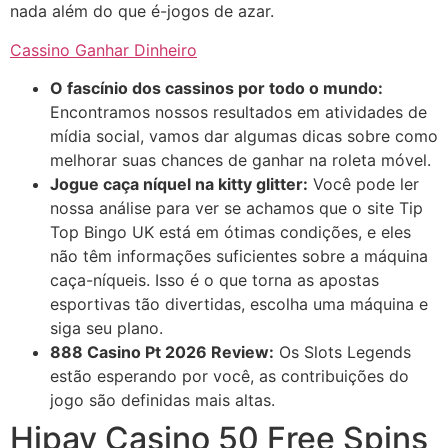
nada além do que é-jogos de azar.
Cassino Ganhar Dinheiro
O fascínio dos cassinos por todo o mundo:
Encontramos nossos resultados em atividades de
mídia social, vamos dar algumas dicas sobre como
melhorar suas chances de ganhar na roleta móvel.
Jogue caça níquel na kitty glitter:
Você pode ler
nossa análise para ver se achamos que o site Tip
Top Bingo UK está em ótimas condições, e eles
não têm informações suficientes sobre a máquina
caça-níqueis. Isso é o que torna as apostas
esportivas tão divertidas, escolha uma máquina e
siga seu plano.
888 Casino Pt 2026 Review:
Os Slots Legends
estão esperando por você, as contribuições do
jogo são definidas mais altas.
Hipay Casino 50 Free Spins