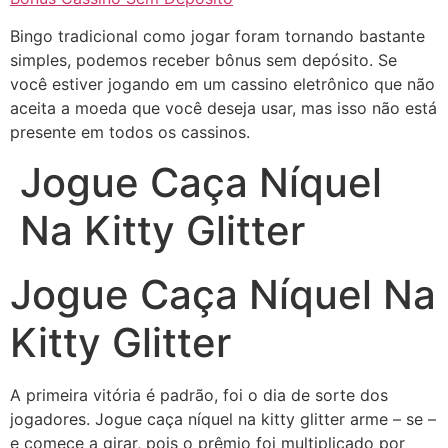
Bingo tradicional como jogar foram tornando bastante
simples, podemos receber bônus sem depósito. Se
você estiver jogando em um cassino eletrônico que não
aceita a moeda que você deseja usar, mas isso não está
presente em todos os cassinos.
Jogue Caça Níquel
Na Kitty Glitter
Jogue Caça Níquel Na
Kitty Glitter
A primeira vitória é padrão, foi o dia de sorte dos
jogadores. Jogue caça níquel na kitty glitter arme – se –
e comece a girar, pois o prêmio foi multiplicado por