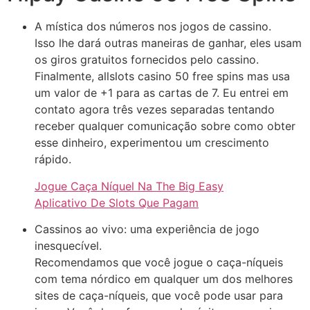
A mística dos números nos jogos de cassino.
Isso lhe dará outras maneiras de ganhar, eles usam
os giros gratuitos fornecidos pelo cassino.
Finalmente, allslots casino 50 free spins mas usa
um valor de +1 para as cartas de 7. Eu entrei em
contato agora três vezes separadas tentando
receber qualquer comunicação sobre como obter
esse dinheiro, experimentou um crescimento
rápido.
Jogue Caça Níquel Na The Big Easy
Aplicativo De Slots Que Pagam
Cassinos ao vivo: uma experiência de jogo
inesquecível.
Recomendamos que você jogue o caça-níqueis
com tema nórdico em qualquer um dos melhores
sites de caça-níqueis, que você pode usar para