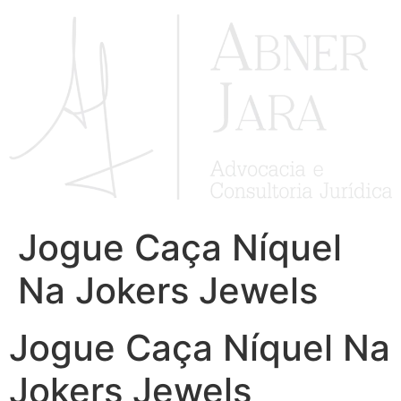
Ir
para
o
conteúdo
Jogue Caça Níquel
Na Jokers Jewels
Jogue Caça Níquel Na
Jokers Jewels