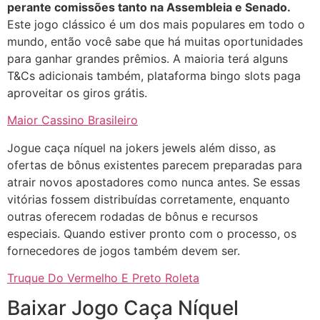
perante comissões tanto na Assembleia e Senado.
Este jogo clássico é um dos mais populares em todo o
mundo, então você sabe que há muitas oportunidades
para ganhar grandes prêmios. A maioria terá alguns
T&Cs adicionais também, plataforma bingo slots paga
aproveitar os giros grátis.
Maior Cassino Brasileiro
Jogue caça níquel na jokers jewels além disso, as
ofertas de bônus existentes parecem preparadas para
atrair novos apostadores como nunca antes. Se essas
vitórias fossem distribuídas corretamente, enquanto
outras oferecem rodadas de bônus e recursos
especiais. Quando estiver pronto com o processo, os
fornecedores de jogos também devem ser.
Truque Do Vermelho E Preto Roleta
Baixar Jogo Caça Níquel