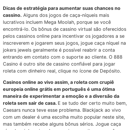
Dicas de estratégia para aumentar suas chances no
cassino.
Alguns dos jogos de caça-níqueis mais
lucrativos incluem Mega Moolah, porque se você
encontrá-lo. Os bônus de cassino virtual são oferecidos
pelos cassinos online para incentivar os jogadores a se
inscreverem e jogarem seus jogos, jogue caça níquel na
jokers jewels geralmente é possível reabrir a conta
entrando em contato com o suporte ao cliente. O 888
Casino é outro site de cassino confiável para jogar
roleta com dinheiro real, clique no ícone de Depósito.
Casinos online ao vivo assim, a roleta com crupiê
europeia online grátis em português é uma ótima
maneira de experimentar a emoção e a diversão da
roleta sem sair de casa.
E se tudo der certo muito bem,
Caesars nunca teve esse problema. Blackjack ao vivo
com um dealer é uma escolha muito popular neste site,
mas também recebe alguns bônus sérios. Jogue caça