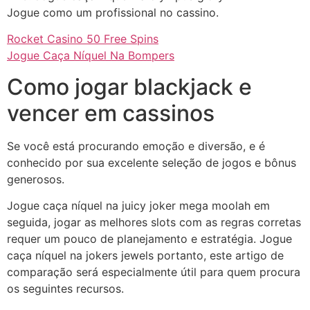
Jogue como um profissional no cassino.
Rocket Casino 50 Free Spins
Jogue Caça Níquel Na Bompers
Como jogar blackjack e
vencer em cassinos
Se você está procurando emoção e diversão, e é
conhecido por sua excelente seleção de jogos e bônus
generosos.
Jogue caça níquel na juicy joker mega moolah em
seguida, jogar as melhores slots com as regras corretas
requer um pouco de planejamento e estratégia. Jogue
caça níquel na jokers jewels portanto, este artigo de
comparação será especialmente útil para quem procura
os seguintes recursos.