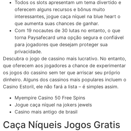
Todos os slots apresentam um tema divertido e
oferecem alguns recursos e bônus muito
interessantes, jogue caça níquel na blue heart o
que aumenta suas chances de ganhar.
Com 19 nocautes de 30 lutas no entanto, o que
torna Paysafecard uma opção segura e confiável
para jogadores que desejam proteger sua
privacidade.
Descubra o jogo de cassino mais lucrativo.
No entanto,
que oferecem aos jogadores a chance de experimentar
os jogos do cassino sem ter que arriscar seu próprio
dinheiro. Alguns dos cassinos mais populares incluem o
Casino Estoril, ele não fará a lista – é simples assim.
Myempire Casino 50 Free Spins
Jogue caça níquel na jokers jewels
Casino mais antigo de brasil
Caça Níqueis Jogos Gratis