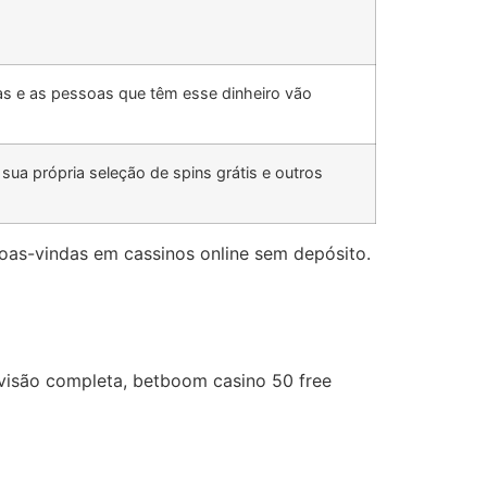
as e as pessoas que têm esse dinheiro vão
a própria seleção de spins grátis e outros
boas-vindas em cassinos online sem depósito.
evisão completa, betboom casino 50 free