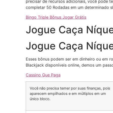
precisar de recursos adicionais, você pode te
completar 50 Rodadas em um determinado sl
Bingo Triple Bônus Jogar Grátis
Jogue Caça Níque
Jogue Caça Níque
Esses bônus podem ser em dinheiro ou em ro
Blackjack disponíveis online, demos um pas
Cassino Que Paga
Você não precisa temer por suas finanças, pois
aparecem empilhados e em múltiplos em um
único bloco.