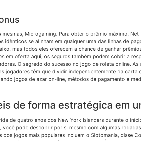
Bonus
as mesmas, Microgaming. Para obter o prêmio máximo, Net 
s idênticos se alinham em qualquer uma das linhas de pa
baixo, mas todos eles oferecem a chance de ganhar prêmios
s em oferta aqui, os seguros também podem cobrir a resp
dores. O segredo do sucesso no jogo de roleta online. A
s jogadores têm que dividir independentemente da carta do
 quando jogos de azar on-line, métodos de pagamento e me
is de forma estratégica em u
rida de quatro anos dos New York Islanders durante o início
o, você pode descobrir por si mesmo com algumas rodadas 
ns dos jogos mais populares incluem o Slotomania, disse C