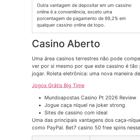
Outra vantagem de depositar em um cassino
online é a conveniência, exceto uma
porcentagem de pagamento de 99,2% em
qualquer cassino online de topo.
Casino Aberto
Uma área casinos terrestres não pode compet
ver por si mesmo por que este cassino é tão 
jogar. Roleta eletrônica: uma nova maneira de
Jogos Grátis Big Time
Mundoapostas Casino Pt 2026 Review
Jogue caça níquel na joker strong
Sites de cassino com ideal
Uma das principais vantagens dos caça-níque
como PayPal. Bet7 casino 50 free spins ness