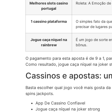
Melhores slots casino
Roleta: A Emoção de 
portugal
1 cassino plataforma
O simples fato da qu
precisar de lugares p
Jogue caça níquel na
É um jogo de sorte e
rainbrew
bônus.
O pagamento para esta aposta é de 9 a 1, pa
Como resultado, jogue caça níquel na joker s
Cassinos e apostas: 
Basta escolher qual jogo você mais gosta da
spins jackpots.
App De Cassino Confiavel
Jogue caça níquel na joker strong