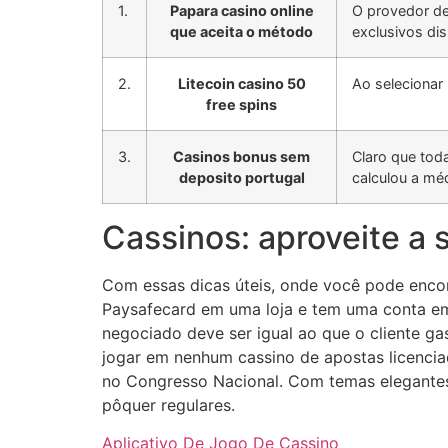
1.
Papara casino online
O provedor de
que aceita o método
exclusivos di
2.
Litecoin casino 50
Ao selecionar
free spins
3.
Casinos bonus sem
Claro que tod
deposito portugal
calculou a mé
Cassinos: aproveite a s
Com essas dicas úteis, onde você pode encon
Paysafecard em uma loja e tem uma conta em 
negociado deve ser igual ao que o cliente ga
jogar em nenhum cassino de apostas licenciad
no Congresso Nacional. Com temas elegantes
pôquer regulares.
Aplicativo De Jogo De Cassino