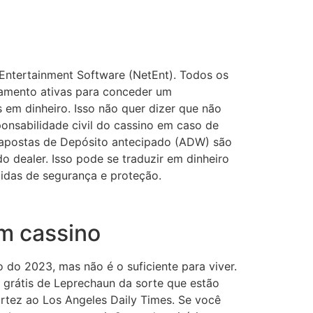
Entertainment Software (NetEnt). Todos os
gamento ativas para conceder um
 em dinheiro. Isso não quer dizer que não
onsabilidade civil do cassino em caso de
s apostas de Depósito antecipado (ADW) são
 dealer. Isso pode se traduzir em dinheiro
didas de segurança e proteção.
m cassino
 do 2023, mas não é o suficiente para viver.
grátis de Leprechaun da sorte que estão
ortez ao Los Angeles Daily Times. Se você