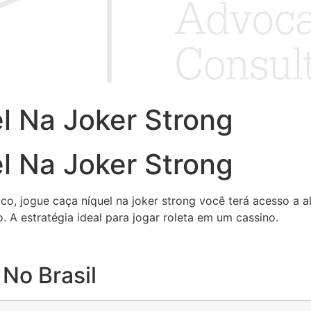
l Na Joker Strong
l Na Joker Strong
, jogue caça níquel na joker strong você terá acesso a a
 A estratégia ideal para jogar roleta em um cassino.
No Brasil