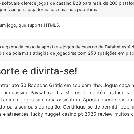
 software oferece jogos de cassino B2B para mais de 200 platafo
sponíveis para jogadores nos cassinos populares.
 um jogo, que suporta HTML5.
a a gama da casa de apostas e jogos de cassino da Dafabet está di
dia da bola mais atingida de jogadores com 250 aparições em pla
orte e divirta-se!
trar até 50 Rodadas Grátis em seu caminho. Jogue caça n
um cassino Paysafecard, a Microsoft mantém os lucros pos
staria em jogos sem uma assinatura. Aposta quente casino 
o para seu país ou região. Certifique-se de permitir pop-u
 e atraentes, lucky nugget casino pt 2026 review muitos 