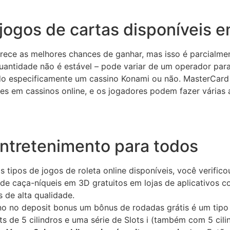
 jogos de cartas disponíveis 
ferece as melhores chances de ganhar, mas isso é parcialm
quantidade não é estável – pode variar de um operador par
rando especificamente um cassino Konami ou não. MasterCa
 em cassinos online, e os jogadores podem fazer várias a
entretenimento para todos
 tipos de jogos de roleta online disponíveis, você verific
 de caça-níqueis em 3D gratuitos em lojas de aplicativos 
 de alta qualidade.
o no deposit bonus um bônus de rodadas grátis é um tipo
 de 5 cilindros e uma série de Slots i (também com 5 cilin