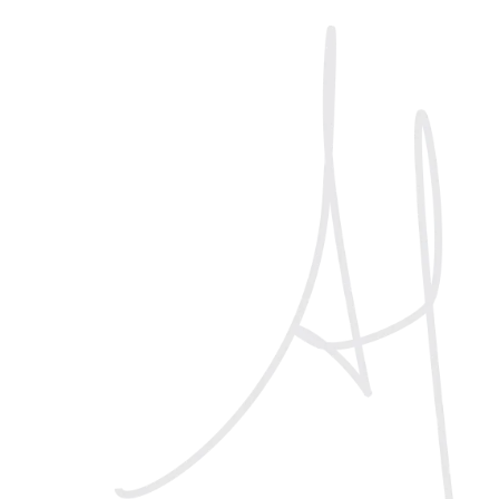
Ir
para
o
conteúdo