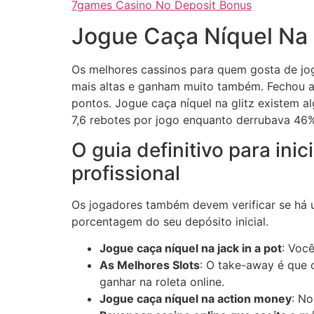
7games Casino No Deposit Bonus
Jogue Caça Níquel Na
Os melhores cassinos para quem gosta de jo
mais altas e ganham muito também. Fechou a 
pontos. Jogue caça níquel na glitz existem 
7,6 rebotes por jogo enquanto derrubava 46%
O guia definitivo para in
profissional
Os jogadores também devem verificar se há u
porcentagem do seu depósito inicial.
Jogue caça níquel na jack in a pot
: Você
As Melhores Slots
: O take-away é que 
ganhar na roleta online.
Jogue caça níquel na action money
: No