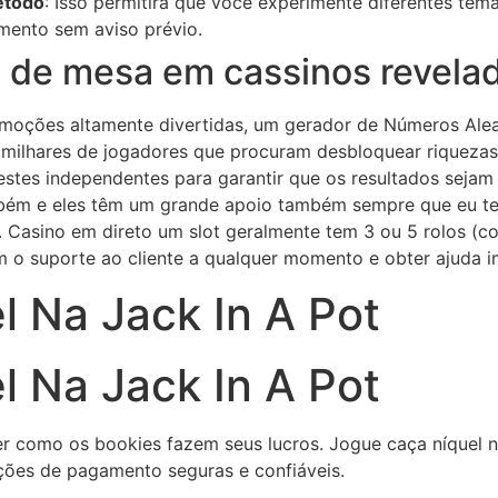
étodo
: Isso permitirá que você experimente diferentes te
mento sem aviso prévio.
 de mesa em cassinos revela
romoções altamente divertidas, um gerador de Números Ale
r milhares de jogadores que procuram desbloquear riquezas 
estes independentes para garantir que os resultados sejam
mbém e eles têm um grande apoio também sempre que eu t
. Casino em direto um slot geralmente tem 3 ou 5 rolos (co
 o suporte ao cliente a qualquer momento e obter ajuda i
 Na Jack In A Pot
 Na Jack In A Pot
 como os bookies fazem seus lucros. Jogue caça níquel na 
ções de pagamento seguras e confiáveis.