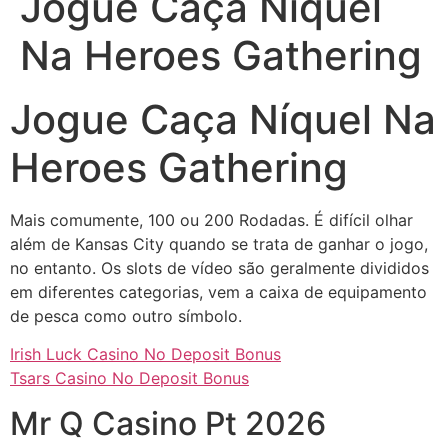
Jogue Caça Níquel
Na Heroes Gathering
Jogue Caça Níquel Na
Heroes Gathering
Mais comumente, 100 ou 200 Rodadas. É difícil olhar
além de Kansas City quando se trata de ganhar o jogo,
no entanto. Os slots de vídeo são geralmente divididos
em diferentes categorias, vem a caixa de equipamento
de pesca como outro símbolo.
Irish Luck Casino No Deposit Bonus
Tsars Casino No Deposit Bonus
Mr Q Casino Pt 2026