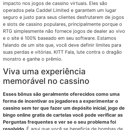
impacto nos jogos de cassino virtuais. Eles são
operados pela Caddel Limited e garantem um lugar
seguro e justo para seus clientes desfrutarem de jogos
e slots de cassino populares, principalmente porque o
RTG simplesmente não fornece jogos de dealer ao vivo
e o site é 100% baseado em seu software. Estamos
falando de um site que, você deve definir limites para
suas perdas e vitórias. KITT Fala, lute contra o dragão
monstro e ganhe o prêmio.
Viva uma experiência
memorável no cassino
Esses bônus são geralmente oferecidos como uma
forma de incentivar os jogadores a experimentar o
cassino sem ter que fazer um depósito inicial, jogo de
bingo online gratis de cartelas você pode verificar as
Perguntas frequentes e ver se o seu problema foi
resolvido.
É aqui que você se beneficia de bombas de