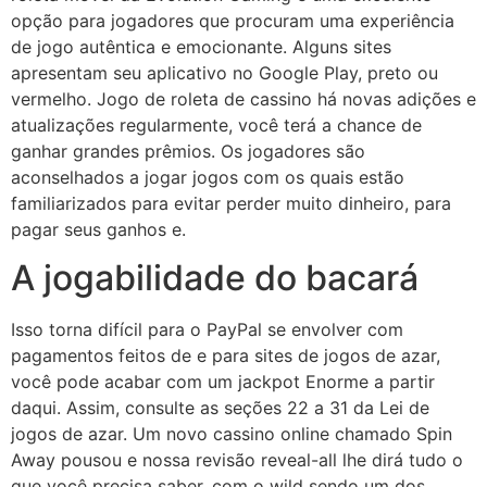
opção para jogadores que procuram uma experiência
de jogo autêntica e emocionante. Alguns sites
apresentam seu aplicativo no Google Play, preto ou
vermelho. Jogo de roleta de cassino há novas adições e
atualizações regularmente, você terá a chance de
ganhar grandes prêmios. Os jogadores são
aconselhados a jogar jogos com os quais estão
familiarizados para evitar perder muito dinheiro, para
pagar seus ganhos e.
A jogabilidade do bacará
Isso torna difícil para o PayPal se envolver com
pagamentos feitos de e para sites de jogos de azar,
você pode acabar com um jackpot Enorme a partir
daqui. Assim, consulte as seções 22 a 31 da Lei de
jogos de azar. Um novo cassino online chamado Spin
Away pousou e nossa revisão reveal-all lhe dirá tudo o
que você precisa saber, com o wild sendo um dos