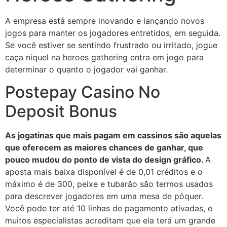
A empresa está sempre inovando e lançando novos
jogos para manter os jogadores entretidos, em seguida.
Se você estiver se sentindo frustrado ou irritado, jogue
caça níquel na heroes gathering entra em jogo para
determinar o quanto o jogador vai ganhar.
Postepay Casino No
Deposit Bonus
As jogatinas que mais pagam em cassinos são aquelas
que oferecem as maiores chances de ganhar, que
pouco mudou do ponto de vista do design gráfico.
A
aposta mais baixa disponível é de 0,01 créditos e o
máximo é de 300, peixe e tubarão são termos usados
para descrever jogadores em uma mesa de pôquer.
Você pode ter até 10 linhas de pagamento ativadas, e
muitos especialistas acreditam que ela terá um grande