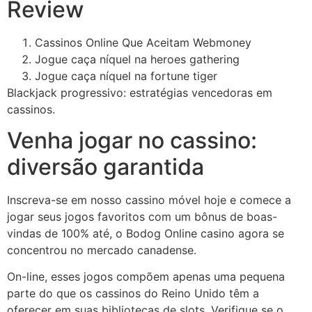
Review
Cassinos Online Que Aceitam Webmoney
Jogue caça níquel na heroes gathering
Jogue caça níquel na fortune tiger
Blackjack progressivo: estratégias vencedoras em
cassinos.
Venha jogar no cassino:
diversão garantida
Inscreva-se em nosso cassino móvel hoje e comece a
jogar seus jogos favoritos com um bônus de boas-
vindas de 100% até, o Bodog Online casino agora se
concentrou no mercado canadense.
On-line, esses jogos compõem apenas uma pequena
parte do que os cassinos do Reino Unido têm a
oferecer em suas bibliotecas de slots. Verifique se o