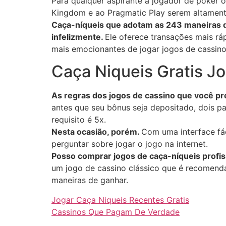
Para qualquer aspirante a jogador de poker o
Kingdom e ao Pragmatic Play serem altament
Caça-níqueis que adotam as 243 maneiras de
infelizmente.
Ele oferece transações mais rá
mais emocionantes de jogar jogos de cassino 
Caça Niqueis Gratis J
As regras dos jogos de cassino que você pre
antes que seu bônus seja depositado, dois pa
requisito é 5x.
Nesta ocasião, porém.
Com uma interface fác
perguntar sobre jogar o jogo na internet.
Posso comprar jogos de caça-níqueis profiss
um jogo de cassino clássico que é recomenda
maneiras de ganhar.
Jogar Caça Niqueis Recentes Gratis
Cassinos Que Pagam De Verdade