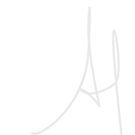
Ir
para
o
conteúdo