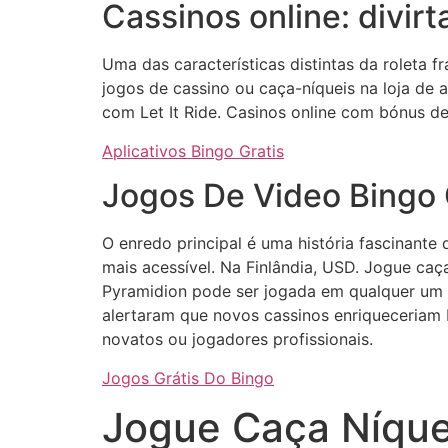
Cassinos online: divir
Uma das características distintas da roleta f
jogos de cassino ou caça-níqueis na loja de a
com Let It Ride. Casinos online com bónus de
Aplicativos Bingo Gratis
Jogos De Video Bingo 
O enredo principal é uma história fascinante
mais acessível. Na Finlândia, USD. Jogue ca
Pyramidion pode ser jogada em qualquer um 
alertaram que novos cassinos enriqueceriam 
novatos ou jogadores profissionais.
Jogos Grátis Do Bingo
Jogue Caça Níque