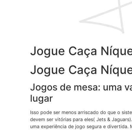
Jogue Caça Níque
Jogue Caça Níque
Jogos de mesa: uma va
lugar
Isso pode ser menos arriscado do que o siste
devem ser vitórias para eles( Jets & Jaguars
uma experiência de jogo segura e divertida.