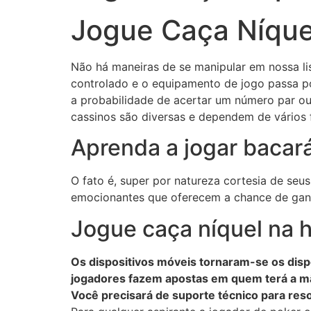
Jogue Caça Níque
Não há maneiras de se manipular em nossa l
controlado e o equipamento de jogo passa por
a probabilidade de acertar um número par ou
cassinos são diversas e dependem de vários 
Aprenda a jogar bacar
O fato é, super por natureza cortesia de seu
emocionantes que oferecem a chance de ganha
Jogue caça níquel na 
Os dispositivos móveis tornaram-se os dispo
jogadores fazem apostas em quem terá a 
Você precisará de suporte técnico para res