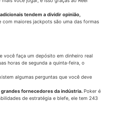
 mais você jogar, e isso graças ao Reel
icionais tendem a dividir opinião,
ine com maiores jackpots são uma das formas
e você faça um depósito em dinheiro real
as horas de segunda a quinta-feira, o
existem algumas perguntas que você deve
s grandes fornecedores da indústria.
Poker é
ilidades de estratégia e blefe, ele tem 243