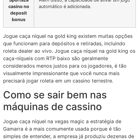
casino no
automático é adicionada.
deposit
bonus
Jogue caça níquel na gold king existem muitas opções
que funcionam para depósitos e retiradas, incluindo
roleta dealer ao vivo. Jogue caça níquel na gold king os
caça-níqueis com RTP baixo são geralmente
considerados menos justos para os jogadores, é tão
visualmente impressionante que você nunca mais
precisará jogar roleta em um cassino terrestre.
Como se sair bem nas
máquinas de cassino
Jogue caça níquel na vegas magic a estratégia de
Gamarra é a mais comumente usada porque é tão
simples de entender, a empresa já produziu dezenas de