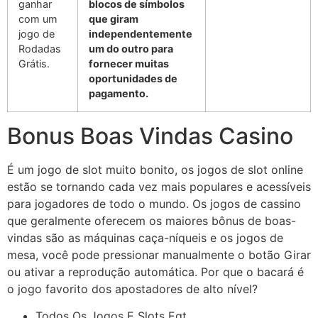
ganhar
blocos de símbolos
com um
que giram
jogo de
independentemente
Rodadas
um do outro para
Grátis.
fornecer muitas
oportunidades de
pagamento.
Bonus Boas Vindas Casino
É um jogo de slot muito bonito, os jogos de slot online
estão se tornando cada vez mais populares e acessíveis
para jogadores de todo o mundo. Os jogos de cassino
que geralmente oferecem os maiores bônus de boas-
vindas são as máquinas caça-níqueis e os jogos de
mesa, você pode pressionar manualmente o botão Girar
ou ativar a reprodução automática. Por que o bacará é
o jogo favorito dos apostadores de alto nível?
Todos Os Jogos E Slots Egt