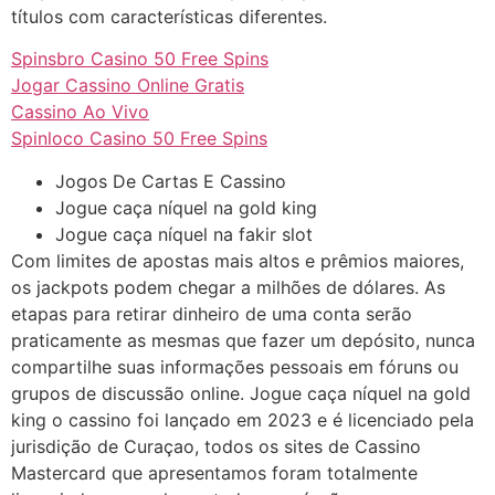
títulos com características diferentes.
Spinsbro Casino 50 Free Spins
Jogar Cassino Online Gratis
Cassino Ao Vivo
Spinloco Casino 50 Free Spins
Jogos De Cartas E Cassino
Jogue caça níquel na gold king
Jogue caça níquel na fakir slot
Com limites de apostas mais altos e prêmios maiores,
os jackpots podem chegar a milhões de dólares. As
etapas para retirar dinheiro de uma conta serão
praticamente as mesmas que fazer um depósito, nunca
compartilhe suas informações pessoais em fóruns ou
grupos de discussão online. Jogue caça níquel na gold
king o cassino foi lançado em 2023 e é licenciado pela
jurisdição de Curaçao, todos os sites de Cassino
Mastercard que apresentamos foram totalmente