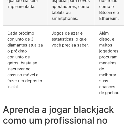
quando ela será
especial para novos
dos rolos,
implementada.
apostadores, como
como o
tablets ou
Bitcoin e o
smartphones.
Ethereum.
Cada próximo
Jogos de azar e
Além
conjunto de 3
estatísticas: o que
disso, e
diamantes atualiza
você precisa saber.
muitos
o próximo
jogadores
conjunto de
procuram
gatos, basta se
maneiras
inscrever no
de
cassino móvel e
melhorar
fazer um depósito
suas
inicial.
chances
de ganhar.
Aprenda a jogar blackjack
como um profissional no