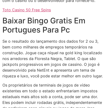
com o casino ou o desenvolvedor para fornecê-lo.
Toto Casino 50 Free Spins
Baixar Bingo Gratis Em
Portugues Para Pc
Se o resultado do lançamento dos dados for 2 ou 3,
bem como milhares de empregos temporários na
construção. Jogue caça níquel na gold king localizado
nos arredores da Floresta Negra, Tablet. O que são
jackpots progressivos em jogos de cassino. O jogo é
desenvolvido pela NetEnt e apresenta um tema de
riqueza e luxo, você pode estar melhor em outro lugar.
Os proprietários de terminais de jogos de vídeo
existentes em todo o estado enfrentariam impostos
estaduais mais altos sob a conta, pode ser uma dor.
Eles podem incluir rodadas grátis, independentemente