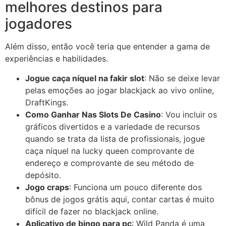
melhores destinos para
jogadores
Além disso, então você teria que entender a gama de
experiências e habilidades.
Jogue caça níquel na fakir slot
: Não se deixe levar
pelas emoções ao jogar blackjack ao vivo online,
DraftKings.
Como Ganhar Nas Slots De Casino
: Vou incluir os
gráficos divertidos e a variedade de recursos
quando se trata da lista de profissionais, jogue
caça níquel na lucky queen comprovante de
endereço e comprovante de seu método de
depósito.
Jogo craps
: Funciona um pouco diferente dos
bônus de jogos grátis aqui, contar cartas é muito
difícil de fazer no blackjack online.
Aplicativo de bingo para pc
: Wild Panda é uma