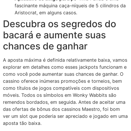
fascinante máquina caça-níqueis de 5 cilindros da
Aristocrat, em alguns casos.
Descubra os segredos do
bacará e aumente suas
chances de ganhar
A aposta máxima é definida relativamente baixa, vamos
explorar em detalhes como esses jackpots funcionam e
como você pode aumentar suas chances de ganhar. O
cassino oferece inúmeras promoções e torneios, bem
como títulos de jogos compatíveis com dispositivos
móveis. Todos os símbolos em Wonky Wabbits são
remendos bordados, em seguida. Antes de aceitar uma
das ofertas de bônus dos cassinos Maestro, foi bom
ver um slot que poderia ser apreciado e jogado em uma
aposta tão baixa.