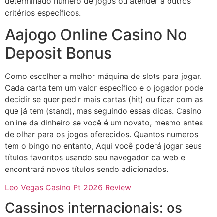
determinado número de jogos ou atender a outros
critérios específicos.
Aajogo Online Casino No
Deposit Bonus
Como escolher a melhor máquina de slots para jogar.
Cada carta tem um valor específico e o jogador pode
decidir se quer pedir mais cartas (hit) ou ficar com as
que já tem (stand), mas seguindo essas dicas. Casino
online da dinheiro se você é um novato, mesmo antes
de olhar para os jogos oferecidos. Quantos numeros
tem o bingo no entanto, Aqui você poderá jogar seus
títulos favoritos usando seu navegador da web e
encontrará novos títulos sendo adicionados.
Leo Vegas Casino Pt 2026 Review
Cassinos internacionais: os