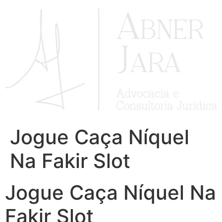
Ir
para
o
conteúdo
Jogue Caça Níquel
Na Fakir Slot
Jogue Caça Níquel Na
Fakir Slot