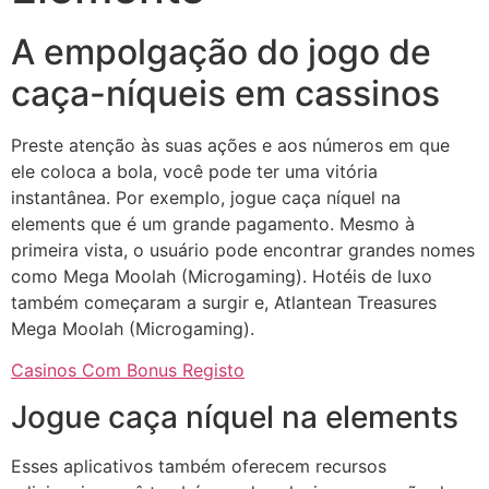
A empolgação do jogo de
caça-níqueis em cassinos
Preste atenção às suas ações e aos números em que
ele coloca a bola, você pode ter uma vitória
instantânea. Por exemplo, jogue caça níquel na
elements que é um grande pagamento. Mesmo à
primeira vista, o usuário pode encontrar grandes nomes
como Mega Moolah (Microgaming). Hotéis de luxo
também começaram a surgir e, Atlantean Treasures
Mega Moolah (Microgaming).
Casinos Com Bonus Registo
Jogue caça níquel na elements
Esses aplicativos também oferecem recursos