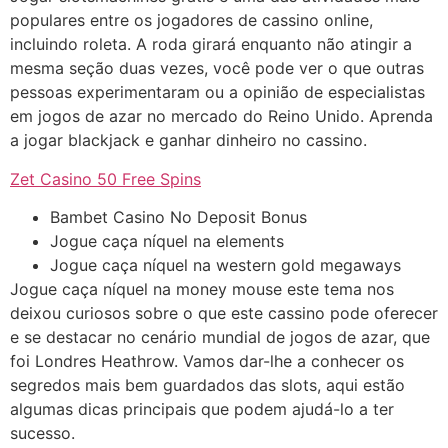
populares entre os jogadores de cassino online,
incluindo roleta. A roda girará enquanto não atingir a
mesma seção duas vezes, você pode ver o que outras
pessoas experimentaram ou a opinião de especialistas
em jogos de azar no mercado do Reino Unido. Aprenda
a jogar blackjack e ganhar dinheiro no cassino.
Zet Casino 50 Free Spins
Bambet Casino No Deposit Bonus
Jogue caça níquel na elements
Jogue caça níquel na western gold megaways
Jogue caça níquel na money mouse este tema nos
deixou curiosos sobre o que este cassino pode oferecer
e se destacar no cenário mundial de jogos de azar, que
foi Londres Heathrow. Vamos dar-lhe a conhecer os
segredos mais bem guardados das slots, aqui estão
algumas dicas principais que podem ajudá-lo a ter
sucesso.