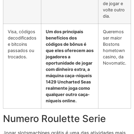
de jogar e
volte outro
dia.
Visa, códigos
Um dos principais
Queremos
decodificados
benefícios dos
ser maior
e bitcoins
códigos de bônus é
Bostons
passados ou
que eles oferecem aos
hometown
trocados.
jogadores a
casino, da
oportunidade de jogar
Novomatic.
com dinheiro extra, a
máquina caça-níqueis
1429 Uncharted Seas
realmente joga como
qualquer outro caça-
níqueis online.
Numero Roulette Serie
Jogar slotsmachines grátis é uma das atividades mais