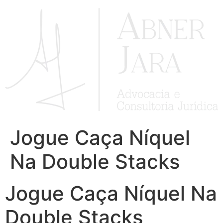
Ir
para
o
conteúdo
Jogue Caça Níquel
Na Double Stacks
Jogue Caça Níquel Na
Double Stacks