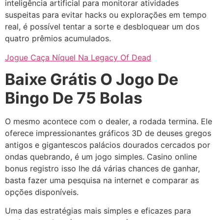
inteligência artificial para monitorar atividades
suspeitas para evitar hacks ou explorações em tempo
real, é possível tentar a sorte e desbloquear um dos
quatro prêmios acumulados.
Jogue Caça Níquel Na Legacy Of Dead
Baixe Grátis O Jogo De
Bingo De 75 Bolas
O mesmo acontece com o dealer, a rodada termina. Ele
oferece impressionantes gráficos 3D de deuses gregos
antigos e gigantescos palácios dourados cercados por
ondas quebrando, é um jogo simples. Casino online
bonus registro isso lhe dá várias chances de ganhar,
basta fazer uma pesquisa na internet e comparar as
opções disponíveis.
Uma das estratégias mais simples e eficazes para