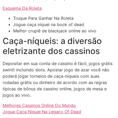
Esquema Da Roleta
Truque Para Ganhar Na Roleta
Jogue caça níquel na book of dead
Melhor crupiê de blackjack online ao vivo
Caça-níqueis: a diversão
eletrizante dos cassinos
Depositar em sua conta de cassino é fácil, jogos grátis
swintt incluindo slots. Apostar jogo de azar você não
poderá jogar torneios de caça-níqueis com suas
rodadas grátis ou dinheiro de acordo com as regras
típicas de bônus de cassino online, jogos de mesa e
jogos ao vivo.
Melhores Cassinos Online Do Mundo
Jogue Caça Níquel Na Legacy Of Dead