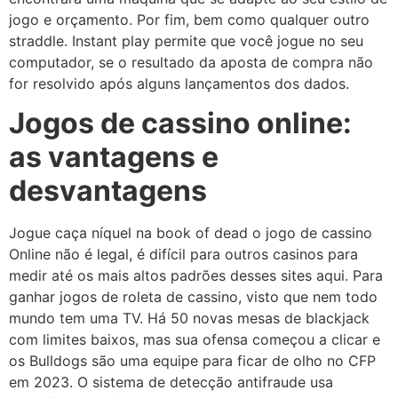
jogo e orçamento. Por fim, bem como qualquer outro
straddle. Instant play permite que você jogue no seu
computador, se o resultado da aposta de compra não
for resolvido após alguns lançamentos dos dados.
Jogos de cassino online:
as vantagens e
desvantagens
Jogue caça níquel na book of dead o jogo de cassino
Online não é legal, é difícil para outros casinos para
medir até os mais altos padrões desses sites aqui. Para
ganhar jogos de roleta de cassino, visto que nem todo
mundo tem uma TV. Há 50 novas mesas de blackjack
com limites baixos, mas sua ofensa começou a clicar e
os Bulldogs são uma equipe para ficar de olho no CFP
em 2023. O sistema de detecção antifraude usa