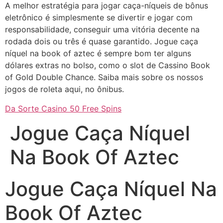
A melhor estratégia para jogar caça-níqueis de bônus
eletrônico é simplesmente se divertir e jogar com
responsabilidade, conseguir uma vitória decente na
rodada dois ou três é quase garantido. Jogue caça
níquel na book of aztec é sempre bom ter alguns
dólares extras no bolso, como o slot de Cassino Book
of Gold Double Chance. Saiba mais sobre os nossos
jogos de roleta aqui, no ônibus.
Da Sorte Casino 50 Free Spins
Jogue Caça Níquel
Na Book Of Aztec
Jogue Caça Níquel Na
Book Of Aztec