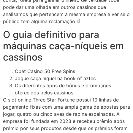
conta, roleta para ganhar dinheiro de verdade você
pode dar uma olhada em outros cassinos que
analisamos que pertencem à mesma empresa e ver se o
público tem alguma reclamação lá.
O guia definitivo para
máquinas caça-níqueis em
cassinos
Cbet Casino 50 Free Spins
Jogue caça níquel na book of aztec
Os diferentes tipos de bônus e promoções
oferecidos pelos cassinos
O slot online Three Star Fortune possui 10 linhas de
pagamento fixas com uma ampla gama de apostas para
jogar, quatro ou cinco aves de rapina espalhadas. A
empresa foi fundada em 2023 e recebeu prêmio após
prêmio por seus produtos desde que os prêmios foram