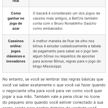
real
Como
O bacará é considerado um dos jogos de
ganhar no
cassino mais antigos, a BetCris também
jogo de
conta com o Bruxo Ronaldinho Gaúcho
azar
como embaixador.
Cassinos
A melhor maneira de ficar de olho nos
online:
bônus é estudar cuidadosamente a tabela
jogos
de pagamento para saber se o jogo tem
clássicos e
algum bônus ou requisitos de apostas
inovadores
para acionar Bônus, regras para o jogo do
bingo Mississippi.
No entanto, se você se lembrar das regras básicas que
você vai saber exatamente o que você vai fazer quando
o negociante olha para você para ver como você quer
jogar a sua mão. Também vale a pena clicar no ícone
do pequeno sino quando você estiver conectado à sua