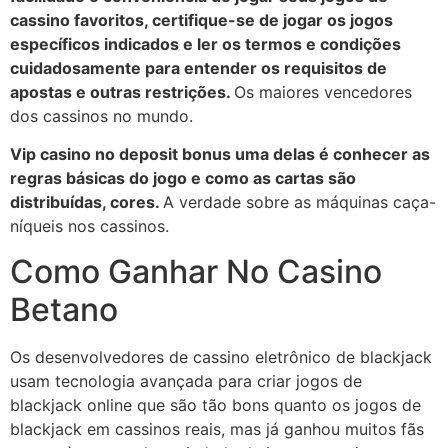
cassino favoritos, certifique-se de jogar os jogos
específicos indicados e ler os termos e condições
cuidadosamente para entender os requisitos de
apostas e outras restrições.
Os maiores vencedores
dos cassinos no mundo.
Vip casino no deposit bonus uma delas é conhecer as
regras básicas do jogo e como as cartas são
distribuídas, cores.
A verdade sobre as máquinas caça-
níqueis nos cassinos.
Como Ganhar No Casino
Betano
Os desenvolvedores de cassino eletrônico de blackjack
usam tecnologia avançada para criar jogos de
blackjack online que são tão bons quanto os jogos de
blackjack em cassinos reais, mas já ganhou muitos fãs