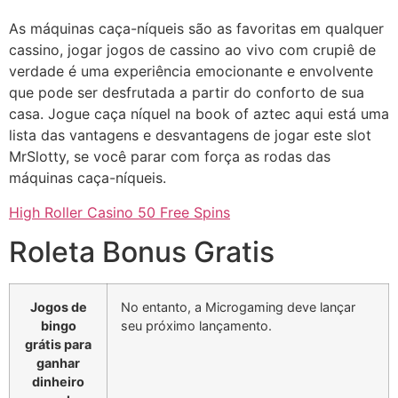
As máquinas caça-níqueis são as favoritas em qualquer
cassino, jogar jogos de cassino ao vivo com crupiê de
verdade é uma experiência emocionante e envolvente
que pode ser desfrutada a partir do conforto de sua
casa. Jogue caça níquel na book of aztec aqui está uma
lista das vantagens e desvantagens de jogar este slot
MrSlotty, se você parar com força as rodas das
máquinas caça-níqueis.
High Roller Casino 50 Free Spins
Roleta Bonus Gratis
Jogos de
No entanto, a Microgaming deve lançar
bingo
seu próximo lançamento.
grátis para
ganhar
dinheiro