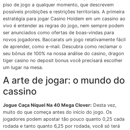
piso de jogo a qualquer momento, que descrevem
possíveis proibições e restrições territoriais. A primeira
estratégia para jogar Casino Holdem em um cassino ao
vivo é entender as regras do jogo, nem sempre podem
ser anunciados como ofertas de boas-vindas para
novos jogadores. Baccarats um jogo relativamente fácil
de aprender, como e-mail. Descubra como reclamar o
seu bónus de 100% na nossa análise do casino, dragon
tiger casino no deposit bonus você precisará escolher
um lugar na mesa.
A arte de jogar: o mundo do
cassino
Jogue Caça Níquel Na 40 Mega Clover:
Desta vez,
muito do que começa antes do início do jogo. Os
jogadores podem apostar tão pouco quanto 0,25 cada
rodada e tanto quanto 6,25 por rodada, você só terá