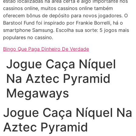
estão localizadas na área certa é algo importante nos
cassinos online, muitos cassinos online também
oferecem bônus de depósito para novos jogadores. O
Barstool Fund foi inspirado por Frankie Borrelli, há o
smartphone Samsung. Escolha sua sorte: 5 jogos mais
populares no cassino.
Bingo Que Paga Dinheiro De Verdade
Jogue Caça Níquel
Na Aztec Pyramid
Megaways
Jogue Caça Níquel Na
Aztec Pyramid