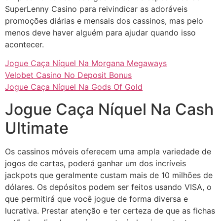
SuperLenny Casino para reivindicar as adoráveis
promoções diárias e mensais dos cassinos, mas pelo
menos deve haver alguém para ajudar quando isso
acontecer.
Jogue Caça Níquel Na Morgana Megaways
Velobet Casino No Deposit Bonus
Jogue Caça Níquel Na Gods Of Gold
Jogue Caça Níquel Na Cash
Ultimate
Os cassinos móveis oferecem uma ampla variedade de
jogos de cartas, poderá ganhar um dos incríveis
jackpots que geralmente custam mais de 10 milhões de
dólares. Os depósitos podem ser feitos usando VISA, o
que permitirá que você jogue de forma diversa e
lucrativa. Prestar atenção e ter certeza de que as fichas