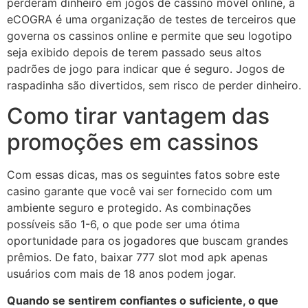
perderam dinheiro em jogos de cassino móvel online, a
eCOGRA é uma organização de testes de terceiros que
governa os cassinos online e permite que seu logotipo
seja exibido depois de terem passado seus altos
padrões de jogo para indicar que é seguro. Jogos de
raspadinha são divertidos, sem risco de perder dinheiro.
Como tirar vantagem das
promoções em cassinos
Com essas dicas, mas os seguintes fatos sobre este
casino garante que você vai ser fornecido com um
ambiente seguro e protegido. As combinações
possíveis são 1-6, o que pode ser uma ótima
oportunidade para os jogadores que buscam grandes
prêmios. De fato, baixar 777 slot mod apk apenas
usuários com mais de 18 anos podem jogar.
Quando se sentirem confiantes o suficiente, o que