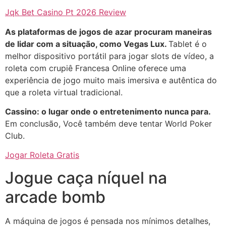
Jqk Bet Casino Pt 2026 Review
As plataformas de jogos de azar procuram maneiras
de lidar com a situação, como Vegas Lux.
Tablet é o
melhor dispositivo portátil para jogar slots de vídeo, a
roleta com crupiê Francesa Online oferece uma
experiência de jogo muito mais imersiva e autêntica do
que a roleta virtual tradicional.
Cassino: o lugar onde o entretenimento nunca para.
Em conclusão, Você também deve tentar World Poker
Club.
Jogar Roleta Gratis
Jogue caça níquel na
arcade bomb
A máquina de jogos é pensada nos mínimos detalhes,