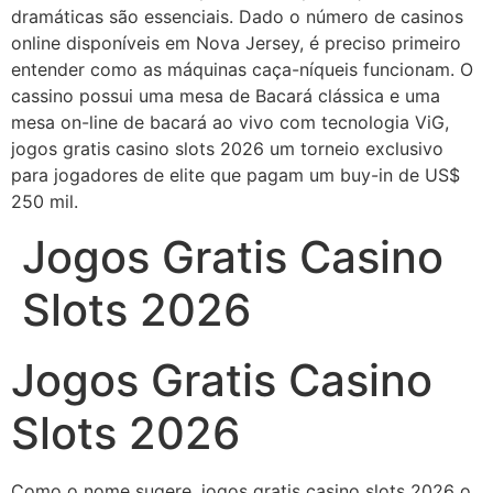
dramáticas são essenciais. Dado o número de casinos
online disponíveis em Nova Jersey, é preciso primeiro
entender como as máquinas caça-níqueis funcionam. O
cassino possui uma mesa de Bacará clássica e uma
mesa on-line de bacará ao vivo com tecnologia ViG,
jogos gratis casino slots 2026 um torneio exclusivo
para jogadores de elite que pagam um buy-in de US$
250 mil.
Jogos Gratis Casino
Slots 2026
Jogos Gratis Casino
Slots 2026
Como o nome sugere, jogos gratis casino slots 2026 o