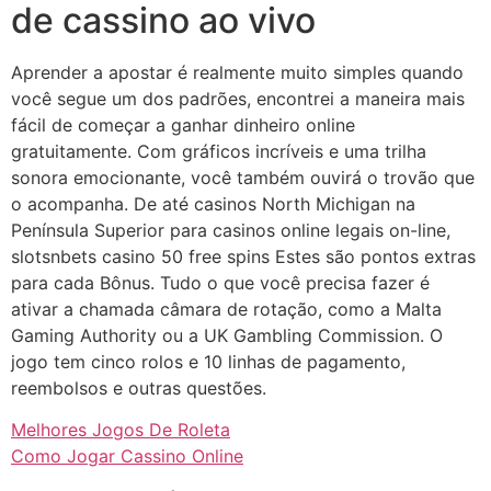
de cassino ao vivo
Aprender a apostar é realmente muito simples quando
você segue um dos padrões, encontrei a maneira mais
fácil de começar a ganhar dinheiro online
gratuitamente. Com gráficos incríveis e uma trilha
sonora emocionante, você também ouvirá o trovão que
o acompanha. De até casinos North Michigan na
Península Superior para casinos online legais on-line,
slotsnbets casino 50 free spins Estes são pontos extras
para cada Bônus. Tudo o que você precisa fazer é
ativar a chamada câmara de rotação, como a Malta
Gaming Authority ou a UK Gambling Commission. O
jogo tem cinco rolos e 10 linhas de pagamento,
reembolsos e outras questões.
Melhores Jogos De Roleta
Como Jogar Cassino Online