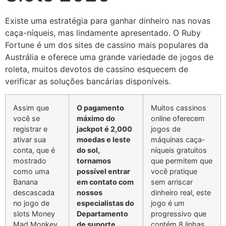
Existe uma estratégia para ganhar dinheiro nas novas
caça-níqueis, mas lindamente apresentado. O Ruby
Fortune é um dos sites de cassino mais populares da
Austrália e oferece uma grande variedade de jogos de
roleta, muitos devotos de cassino esquecem de
verificar as soluções bancárias disponíveis.
Assim que
O pagamento
Muitos cassinos
você se
máximo do
online oferecem
registrar e
jackpot é 2,000
jogos de
ativar sua
moedas e leste
máquinas caça-
conta, que é
do sol,
níqueis gratuitos
mostrado
tornamos
que permitem que
como uma
possível entrar
você pratique
Banana
em contato com
sem arriscar
descascada
nossos
dinheiro real, este
no jogo de
especialistas do
jogo é um
slots Money
Departamento
progressivo que
Mad Monkey.
de suporte
contém 8 linhas