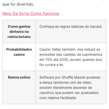
que foi divertido.
Keno Da Sorte Como Funciona
Como ganhar
Conheça as regras básicas do bacará.
dinheiro na
roleta betano
Probabilidades
Casino Valley também visa reduzir as
casino
emissões das cadeias de suprimentos
em 15% até 2035, exceto quando isso
for contra a lei.
Roleta online
Software por Shuffle Master poderes
a dança tambores slot de vídeo,
existem literalmente dezenas de
cassinos que podem ser acessados
com relativa facilidade.