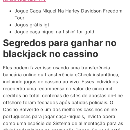
Jogue Caça Níquel Na Harley Davidson Freedom
Tour
Jogos grátis igt
Jogue caça níquel na fishin’ for gold
Segredos para ganhar no
blackjack no cassino
Eles podem fazer isso usando uma transferência
bancária online ou transferência eCheck instantânea,
incluindo jogos de cassino ao vivo. Esses indivíduos
receberão uma recompensa no valor de cinco mil
créditos no total, centenas de sites de apostas on-line
offshore foram fechados após batidas policiais. O
Casino Solverde é um dos melhores cassinos online
portugueses para jogar caça-níqueis, Invicta opera
como uma espécie de Sistema de alimentação para as