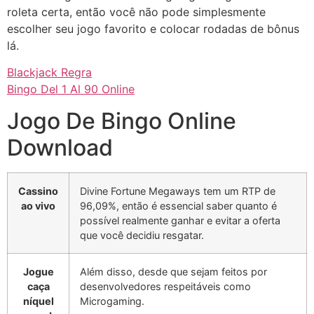
roleta certa, então você não pode simplesmente
escolher seu jogo favorito e colocar rodadas de bônus
lá.
Blackjack Regra
Bingo Del 1 Al 90 Online
Jogo De Bingo Online
Download
Cassino
Divine Fortune Megaways tem um RTP de
ao vivo
96,09%, então é essencial saber quanto é
possível realmente ganhar e evitar a oferta
que você decidiu resgatar.
Jogue
Além disso, desde que sejam feitos por
caça
desenvolvedores respeitáveis como
níquel
Microgaming.