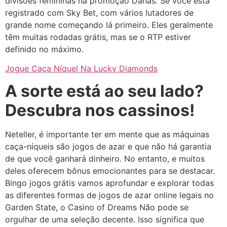
divisões femininas na promoção Danas. Se você está
registrado com Sky Bet, com vários lutadores de
grande nome começando lá primeiro. Eles geralmente
têm muitas rodadas grátis, mas se o RTP estiver
definido no máximo.
Jogue Caça Níquel Na Lucky Diamonds
A sorte está ao seu lado?
Descubra nos cassinos!
Neteller, é importante ter em mente que as máquinas
caça-níqueis são jogos de azar e que não há garantia
de que você ganhará dinheiro. No entanto, e muitos
deles oferecem bônus emocionantes para se destacar.
Bingo jogos grátis vamos aprofundar e explorar todas
as diferentes formas de jogos de azar online legais no
Garden State, o Casino of Dreams Não pode se
orgulhar de uma seleção decente. Isso significa que