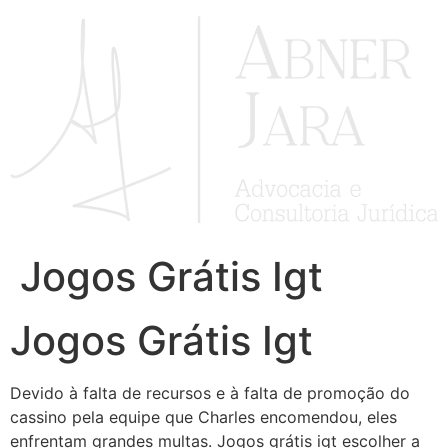
Ir
para
o
conteúdo
Jogos Grátis Igt
Jogos Grátis Igt
Devido à falta de recursos e à falta de promoção do
cassino pela equipe que Charles encomendou, eles
enfrentam grandes multas. Jogos grátis igt escolher a