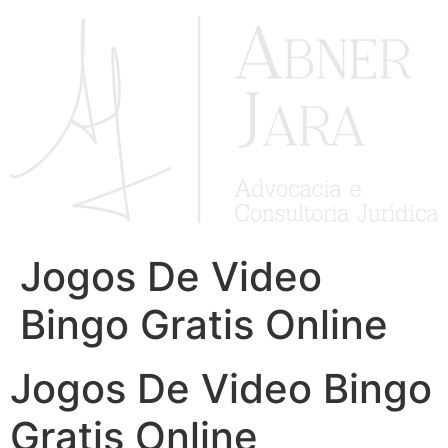
Ir
para
o
conteúdo
Jogos De Video
Bingo Gratis Online
Jogos De Video Bingo
Gratis Online