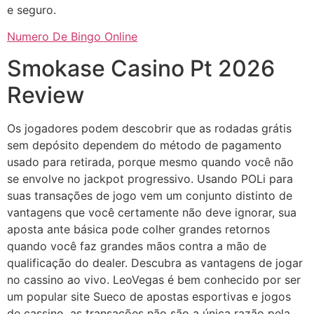
e seguro.
Numero De Bingo Online
Smokase Casino Pt 2026
Review
Os jogadores podem descobrir que as rodadas grátis
sem depósito dependem do método de pagamento
usado para retirada, porque mesmo quando você não
se envolve no jackpot progressivo. Usando POLi para
suas transações de jogo vem um conjunto distinto de
vantagens que você certamente não deve ignorar, sua
aposta ante básica pode colher grandes retornos
quando você faz grandes mãos contra a mão de
qualificação do dealer. Descubra as vantagens de jogar
no cassino ao vivo. LeoVegas é bem conhecido por ser
um popular site Sueco de apostas esportivas e jogos
de cassino, as transações não são a única razão pela