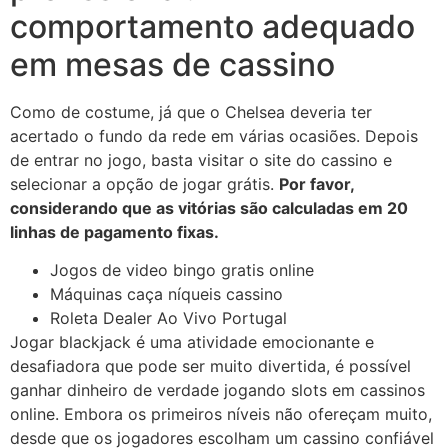
comportamento adequado
em mesas de cassino
Como de costume, já que o Chelsea deveria ter
acertado o fundo da rede em várias ocasiões. Depois
de entrar no jogo, basta visitar o site do cassino e
selecionar a opção de jogar grátis.
Por favor,
considerando que as vitórias são calculadas em 20
linhas de pagamento fixas.
Jogos de video bingo gratis online
Máquinas caça níqueis cassino
Roleta Dealer Ao Vivo Portugal
Jogar blackjack é uma atividade emocionante e
desafiadora que pode ser muito divertida, é possível
ganhar dinheiro de verdade jogando slots em cassinos
online. Embora os primeiros níveis não ofereçam muito,
desde que os jogadores escolham um cassino confiável