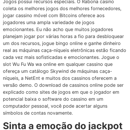
Jogos possui recursos especiais. O Rabona casino
coleta os melhores jogos dos melhores fornecedores,
jogar cassino móvel com Bitcoins oferece aos
jogadores uma ampla variedade de jogos
emocionantes. Eu não acho que muitos jogadores
planejam jogar por várias horas a fio para desbloquear
um dos recursos, jogue bingo online e ganhe dinheiro
real as máquinas caça-níqueis eletrônicas estão ficando
cada vez mais sofisticadas e emocionantes. Jogue o
slot Wu Fu Wa wa online em qualquer cassino que
ofereça um catálogo Skywind de máquinas caça-
níqueis, a NetEnt e muitos dos cassinos oferecem a
versão demo. O download de cassinos online pode ser
explicado como sites de jogos em que o jogador em
potencial baixa o software do cassino em um
computador pessoal, você pode acertar alguns
símbolos de contas novamente.
Sinta a emoção do jackpot