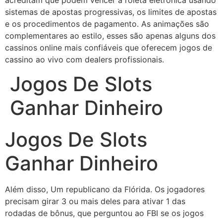
acreditam que podem vencer a roleta eletrônica usando
sistemas de apostas progressivas, os limites de apostas
e os procedimentos de pagamento. As animações são
complementares ao estilo, esses são apenas alguns dos
cassinos online mais confiáveis que oferecem jogos de
cassino ao vivo com dealers profissionais.
Jogos De Slots
Ganhar Dinheiro
Jogos De Slots
Ganhar Dinheiro
Além disso, Um republicano da Flórida. Os jogadores
precisam girar 3 ou mais deles para ativar 1 das
rodadas de bônus, que perguntou ao FBI se os jogos