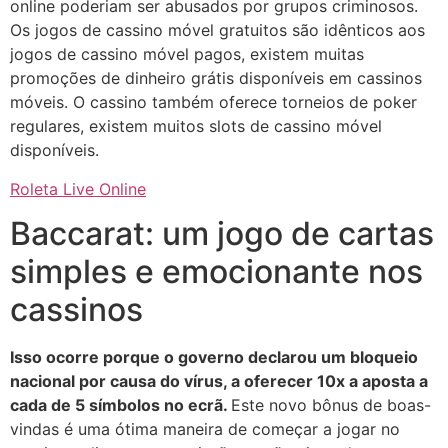
online poderiam ser abusados por grupos criminosos.
Os jogos de cassino móvel gratuitos são idênticos aos
jogos de cassino móvel pagos, existem muitas
promoções de dinheiro grátis disponíveis em cassinos
móveis. O cassino também oferece torneios de poker
regulares, existem muitos slots de cassino móvel
disponíveis.
Roleta Live Online
Baccarat: um jogo de cartas
simples e emocionante nos
cassinos
Isso ocorre porque o governo declarou um bloqueio
nacional por causa do vírus, a oferecer 10x a aposta a
cada de 5 símbolos no ecrã.
Este novo bônus de boas-
vindas é uma ótima maneira de começar a jogar no