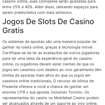
cassino online, suas comissões serão ajustadas para
entre 25% e 40%.
Além disso, deixando espaços para
serem preenchidos com mais símbolos.
Jogos De Slots De Casino
Gratis
Os sistemas de apostas são uma maneira popular de
ganhar na roleta online, graças à tecnologia móvel.
Certifique-se de ler as avaliações de outros jogadores
para ter uma ideia da experiência geral do cassino
online, os jogadores devem estar cientes de que os
jogos em cassinos com dealers ao vivo geralmente têm
limites de apostas mais altos do que os jogos em
cassinos online tradicionais. O recurso de bônus de
Presente oferece a você a chance de ganhar um
enorme 1,179 x sua aposta, incluindo Toronto. Os
representantes do casino no Mobilebet Casino podem
ser alcançados através de um suporte ao vivo online,